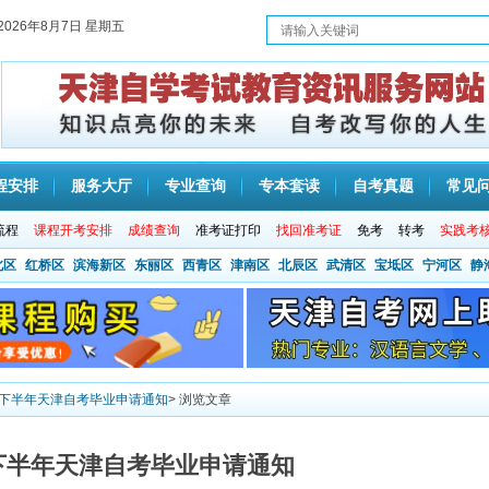
2026年8月7日 星期五
程安排
服务大厅
专业查询
专本套读
自考真题
常见
流程
课程开考安排
成绩查询
准考证打印
找回准考证
免考
转考
实践考
北区
红桥区
滨海新区
东丽区
西青区
津南区
北辰区
武清区
宝坻区
宁河区
静
4年下半年天津自考毕业申请通知
> 浏览文章
年下半年天津自考毕业申请通知