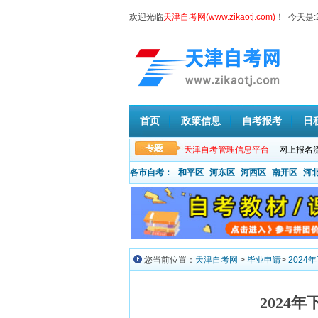
欢迎光临
天津自考网(www.zikaotj.com)
！ 今天是:
首页
政策信息
自考报考
日
天津自考管理信息平台
网上报名
各市自考：
和平区
河东区
河西区
南开区
河
您当前位置：
天津自考网
>
毕业申请
>
202
2024