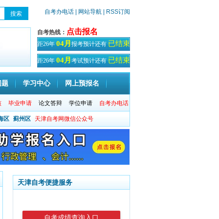
自考办电话
| 网站导航
| RSS订阅
点击报名
自考热线：
已结束
04月
距26年
报考预计还有
天！
已结束
04月
距26年
考试预计还有
天
问题
学习中心
网上预报名
核
毕业申请
论文答辩
学位申请
自考办电话
海区
蓟州区
天津自考网微信公众号
天津自考便捷服务
自考成绩查询入口