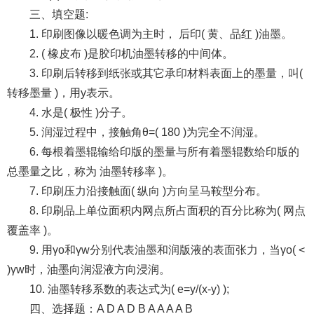
三、填空题:
1. 印刷图像以暖色调为主时， 后印( 黄、品红 )油墨。
2. ( 橡皮布 )是胶印机油墨转移的中间体。
3. 印刷后转移到纸张或其它承印材料表面上的墨量，叫(
转移墨量 )，用y表示。
4. 水是( 极性 )分子。
5. 润湿过程中，接触角θ=( 180 )为完全不润湿。
6. 每根着墨辊输给印版的墨量与所有着墨辊数给印版的
总墨量之比，称为 油墨转移率 )。
7. 印刷压力沿接触面( 纵向 )方向呈马鞍型分布。
8. 印刷品上单位面积内网点所占面积的百分比称为( 网点
覆盖率 )。
9. 用γo和γw分别代表油墨和润版液的表面张力，当γo( <
)γw时，油墨向润湿液方向浸润。
10. 油墨转移系数的表达式为( e=y/(x-y) );
四、选择题：A D A D B A A A A B