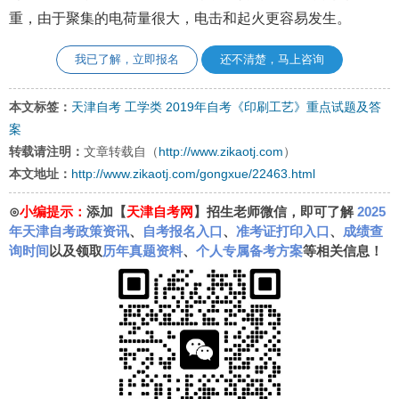
重，由于聚集的电荷量很大，电击和起火更容易发生。
我已了解，立即报名
还不清楚，马上咨询
本文标签：
天津自考
工学类
2019年自考《印刷工艺》重点试题及答
案
转载请注明：
文章转载自（
http://www.zikaotj.com
）
本文地址：
http://www.zikaotj.com/gongxue/22463.html
⊙
小编提示：
添加【
天津自考网
】招生老师微信，即可了解
2025
年天津自考政策资讯
、
自考报名入口
、
准考证打印入口
、
成绩查
询时间
以及领取
历年真题资料
、
个人专属备考方案
等相关信息！