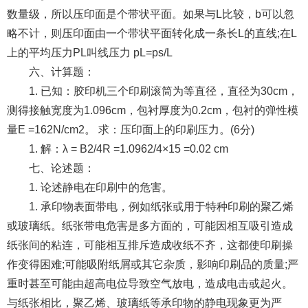
数量级，所以压印面是个带状平面。如果与L比较，b可以忽
略不计，则压印面由一个带状平面转化成一条长L的直线;在L
上的平均压力PL叫线压力 pL=ps/L
六、计算题：
1. 已知：胶印机三个印刷滚筒为等直径，直径为30cm，
测得接触宽度为1.096cm，包衬厚度为0.2cm，包衬的弹性模
量E =162N/cm2。 求：压印面上的印刷压力。(6分)
1. 解：λ = B2/4R =1.0962/4×15 =0.02 cm
七、论述题：
1. 论述静电在印刷中的危害。
1. 承印物表面带电，例如纸张或用于特种印刷的聚乙烯
或玻璃纸。纸张带电危害是多方面的，可能因相互吸引造成
纸张间的粘连，可能相互排斥造成收纸不齐，这都使印刷操
作变得困难;可能吸附纸屑或其它杂质，影响印刷品的质量;严
重时甚至可能由超高电位导致空气放电，造成电击或起火。
与纸张相比，聚乙烯、玻璃纸等承印物的静电现象更为严