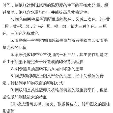
时间，使纸张达到晾纸间的温湿度条件下的平衡水分 量。经
过吊晾，纸张含水量均匀，并能提高尺寸稳定性。
4. 间色由两种原色调配而成的颜色，又叫二次色。红+黄
=橙，黄+蓝=绿，红+蓝=紫。橙、绿、紫为三种间色。三原
色、三间色为标准色
5. 着墨率一根墨辊向印版着墨量与所有墨辊向印版着墨
量之和的比值
6. 喷粉是胶印中经常使用的一种产品，其主要作用是防
止由于油墨不能完全干燥造成的印张背后粘脏
7. 剩余墨量油墨转移后又返回印版的墨量
8. 间接印刷印版上图文部分的油墨，经中间载体的传
递，转移到承印物表面的印刷方式
9. 网纹辊是柔性版印刷机输墨装置的最重要部件，也是
柔性版印刷机最大的特点
10. 橡皮滚筒支撑、装夹、张紧橡皮布、转印图文的圆柱
形滚筒