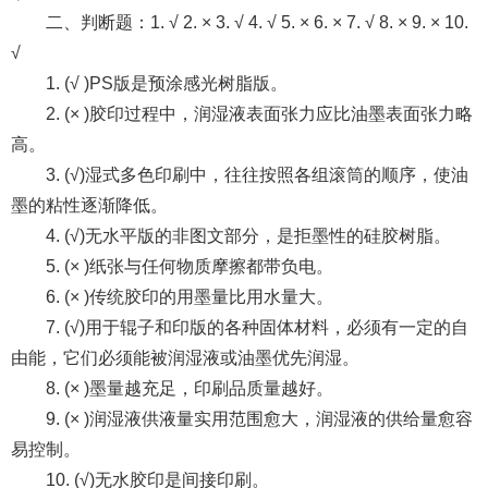
二、判断题：1. √ 2. × 3. √ 4. √ 5. × 6. × 7. √ 8. × 9. × 10.
√
1. (√ )PS版是预涂感光树脂版。
2. (× )胶印过程中，润湿液表面张力应比油墨表面张力略
高。
3. (√)湿式多色印刷中，往往按照各组滚筒的顺序，使油
墨的粘性逐渐降低。
4. (√)无水平版的非图文部分，是拒墨性的硅胶树脂。
5. (× )纸张与任何物质摩擦都带负电。
6. (× )传统胶印的用墨量比用水量大。
7. (√)用于辊子和印版的各种固体材料，必须有一定的自
由能，它们必须能被润湿液或油墨优先润湿。
8. (× )墨量越充足，印刷品质量越好。
9. (× )润湿液供液量实用范围愈大，润湿液的供给量愈容
易控制。
10. (√)无水胶印是间接印刷。