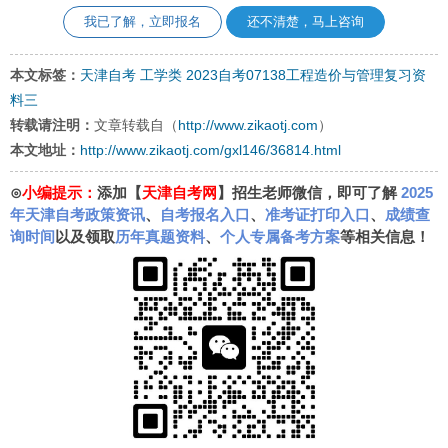
我已了解，立即报名
还不清楚，马上咨询
本文标签：
天津自考
工学类
2023自考07138工程造价与管理复习资
料三
转载请注明：
文章转载自（
http://www.zikaotj.com
）
本文地址：
http://www.zikaotj.com/gxl146/36814.html
⊙
小编提示：
添加【
天津自考网
】招生老师微信，即可了解
2025
年天津自考政策资讯
、
自考报名入口
、
准考证打印入口
、
成绩查
询时间
以及领取
历年真题资料
、
个人专属备考方案
等相关信息！