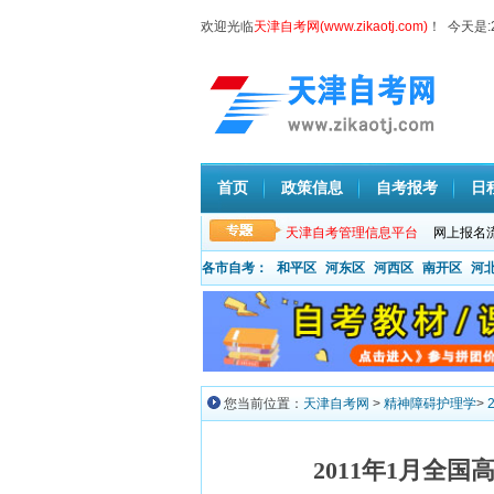
欢迎光临
天津自考网(www.zikaotj.com)
！ 今天是:
首页
政策信息
自考报考
日
天津自考管理信息平台
网上报名
各市自考：
和平区
河东区
河西区
南开区
河
您当前位置：
天津自考网
>
精神障碍护理学
>
2011年1月全