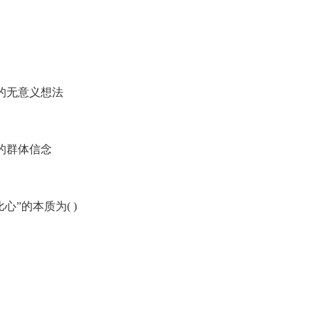
的无意义想法
的群体信念
”的本质为( )