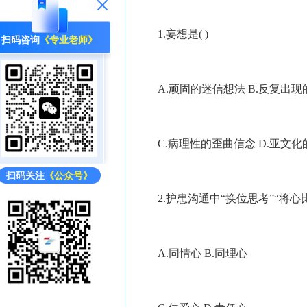
1.妄想是( )
扫码咨询
《专业老师》
A.顽固的迷信想法 B.反复出现
C.病理性的歪曲信念 D.亚文化
扫码关注
《公众号》
2.护患沟通中“换位思考”“将心比心
A.同情心 B.同理心