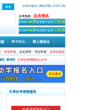
自考办电话
| 网站导航
| RSS订阅
点击报名
自考热线：
已结束
04月
距26年
报考预计还有
天！
已结束
04月
距26年
考试预计还有
天
问题
学习中心
网上预报名
核
毕业申请
论文答辩
学位申请
自考办电话
海区
蓟州区
天津自考网微信公众号
天津自考便捷服务
自考成绩查询入口