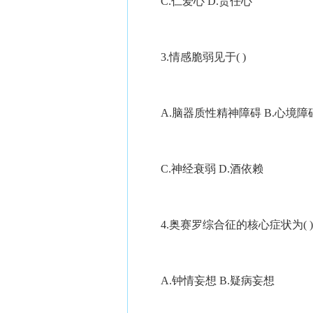
C.仁爱心 D.责任心
3.情感脆弱见于( )
A.脑器质性精神障碍 B.心境障
C.神经衰弱 D.酒依赖
4.奥赛罗综合征的核心症状为( )
A.钟情妄想 B.疑病妄想