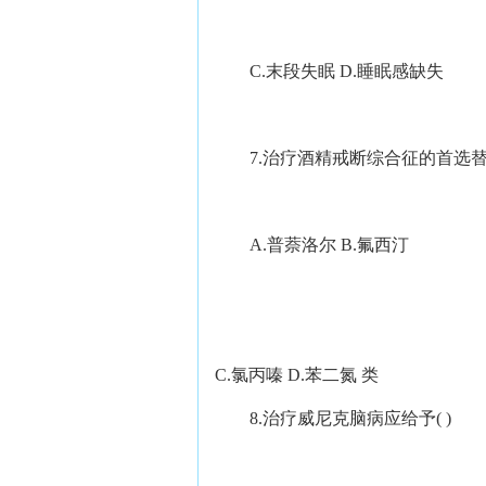
C.末段失眠 D.睡眠感缺失
7.治疗酒精戒断综合征的首选替代
A.普萘洛尔 B.氟西汀
C.氯丙嗪 D.苯二氮 类
8.治疗威尼克脑病应给予( )