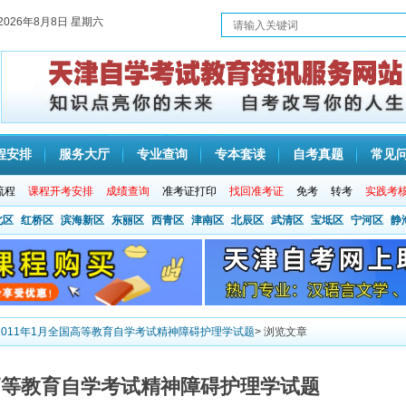
2026年8月8日 星期六
程安排
服务大厅
专业查询
专本套读
自考真题
常见
流程
课程开考安排
成绩查询
准考证打印
找回准考证
免考
转考
实践考
北区
红桥区
滨海新区
东丽区
西青区
津南区
北辰区
武清区
宝坻区
宁河区
静
2011年1月全国高等教育自学考试精神障碍护理学试题
> 浏览文章
国高等教育自学考试精神障碍护理学试题