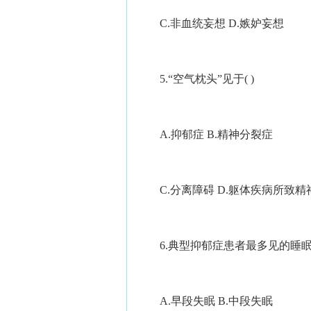
C.非血统妄想 D.嫉妒妄想
5.“空气枕头”见于( )
A.抑郁症 B.精神分裂症
C.分离障碍 D.躯体疾病所致精
6.典型抑郁症患者最多见的睡眠紊
A.早段失眠 B.中段失眠