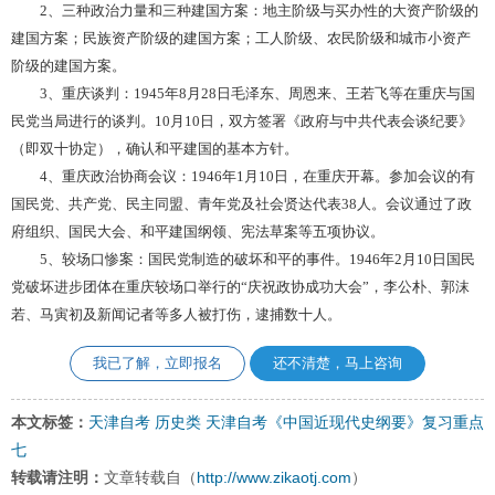
2、三种政治力量和三种建国方案：地主阶级与买办性的大资产阶级的
建国方案；民族资产阶级的建国方案；工人阶级、农民阶级和城市小资产
阶级的建国方案。
3、重庆谈判：1945年8月28日毛泽东、周恩来、王若飞等在重庆与国
民党当局进行的谈判。10月10日，双方签署《政府与中共代表会谈纪要》
（即双十协定），确认和平建国的基本方针。
4、重庆政治协商会议：1946年1月10日，在重庆开幕。参加会议的有
国民党、共产党、民主同盟、青年党及社会贤达代表38人。会议通过了政
府组织、国民大会、和平建国纲领、宪法草案等五项协议。
5、较场口惨案：国民党制造的破坏和平的事件。1946年2月10日国民
党破坏进步团体在重庆较场口举行的“庆祝政协成功大会”，李公朴、郭沫
若、马寅初及新闻记者等多人被打伤，逮捕数十人。
我已了解，立即报名
还不清楚，马上咨询
本文标签：
天津自考
历史类
天津自考《中国近现代史纲要》复习重点
七
转载请注明：
文章转载自（
http://www.zikaotj.com
）