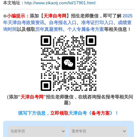
本文地址：
http://www.zikaotj.com/lsl/17901.html
⊙
小编提示：
添加【
天津自考网
】招生老师微信，即可了解
2025
年天津自考政策资讯
、
自考报名入口
、
准考证打印入口
、
成绩查
询时间
以及领取
历年真题资料
、
个人专属备考方案
等相关信息！
（添加“
天津自考网
”招生老师微信，在线咨询报名报考等相关问
题）
填写下方信息，
立即领取
天津自考《
备考方案
》！