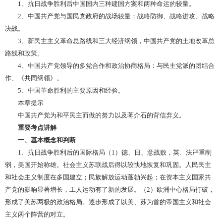
1、抗日战争胜利后中国国内三种建国方案和两种命运的较量。
2、中国共产党与国民党政府的战场较量：战略防御、战略进攻、战略
决战。
3、新民主主义革命总路线和三大经济纲领，中国共产党的土地改革总
路线和政策。
4、中国共产党领导的多党合作和政治协商格局：与民主党派的团结合
作、《共同纲领》。
5、中国革命胜利的主要原因和经验。
本章提示
中国共产党为和平民主而做的努力以及蒋介石的背信弃义。
重要考点讲解
一、基本概念和判断
1、抗日战争胜利后的国际格局（1）德、日、意战败，英、法严重削
弱，美国开始称雄。社会主义苏联战后得以较快地恢复和巩固。人民民主
和社会主义制度在多国建立；民族解放运动蓬勃兴起；在资本主义国家共
产党的影响显著增长，工人运动有了新的发展。（2）欧洲中心格局打破，
形成了美苏两极的政治格局。逐步形成了以美、苏为首的帝国主义和社会
主义两个阵营的对立。