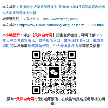
本文标签：
天津自考
农家乐管理实务
天津2014年4月高等教育自学考
试农家乐管理实务试题
转载请注明：
文章转载自（
http://www.zikaotj.com
）
本文地址：
http://www.zikaotj.com/nongjialeguanlishiwu/29553.html
⊙
小编提示：
添加【
天津自考网
】招生老师微信，即可了解
2025
年天津自考政策资讯
、
自考报名入口
、
准考证打印入口
、
成绩查
询时间
以及领取
历年真题资料
、
个人专属备考方案
等相关信息！
（添加“
天津自考网
”招生老师微信，在线咨询报名报考等相关问
题）