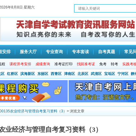
2026年8月8日 星期六
程安排
服务大厅
专业查询
专本套读
自考真题
常见
流程
课程开考安排
成绩查询
准考证打印
找回准考证
免考
转考
实践考
北区
红桥区
滨海新区
东丽区
西青区
津南区
北辰区
武清区
宝坻区
宁河区
静
津00135农业经济与管理自考复习资料（3）
> 浏览文章
135农业经济与管理自考复习资料（3）