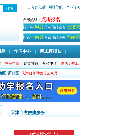
自考办电话
| 网站导航
| RSS订阅
点击报名
自考热线：
已结束
04月
距26年
报考预计还有
天！
已结束
04月
距26年
考试预计还有
天
问题
学习中心
网上预报名
核
毕业申请
论文答辩
学位申请
自考办电话
海区
蓟州区
天津自考网微信公众号
天津自考便捷服务
自考成绩查询入口