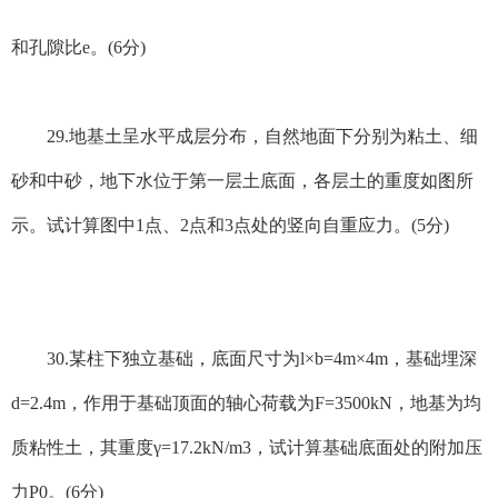
和孔隙比e。(6分)
29.地基土呈水平成层分布，自然地面下分别为粘土、细
砂和中砂，地下水位于第一层土底面，各层土的重度如图所
示。试计算图中1点、2点和3点处的竖向自重应力。(5分)
30.某柱下独立基础，底面尺寸为l×b=4m×4m，基础埋深
d=2.4m，作用于基础顶面的轴心荷载为F=3500kN，地基为均
质粘性土，其重度γ=17.2kN/m3，试计算基础底面处的附加压
力P0。(6分)