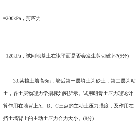
=200kPa，剪应力
=120kPa，试问地基土在该平面是否会发生剪切破坏?(5分)
33.某挡土墙高6m，墙后第一层填土为砂土，第二层为粘
土，各土层物理力学指标如图所示。试用朗肯土压力理论计
算作用在墙背上A、B、C三点的主动土压力强度，及作用在
挡土墙背上的主动土压力合力大小。(8分)