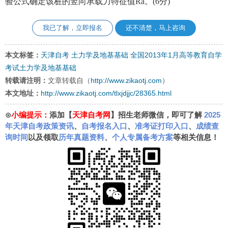
验公式确定该桩的竖向承载力特征值Ra。(6分)
我已了解，立即报名
还不清楚，马上咨询
本文标签：
天津自考
土力学及地基基础
全国2013年1月高等教育自学
考试土力学及地基基础
转载请注明：
文章转载自（
http://www.zikaotj.com
）
本文地址：
http://www.zikaotj.com/tlxjdjjc/28365.html
⊙
小编提示：
添加【
天津自考网
】招生老师微信，即可了解
2025
年天津自考政策资讯
、
自考报名入口
、
准考证打印入口
、
成绩查
询时间
以及领取
历年真题资料
、
个人专属备考方案
等相关信息！