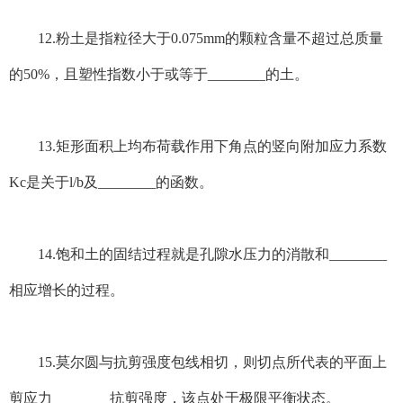
12.粉土是指粒径大于0.075mm的颗粒含量不超过总质量
的50%，且塑性指数小于或等于________的土。
13.矩形面积上均布荷载作用下角点的竖向附加应力系数
Kc是关于l/b及________的函数。
14.饱和土的固结过程就是孔隙水压力的消散和________
相应增长的过程。
15.莫尔圆与抗剪强度包线相切，则切点所代表的平面上
剪应力________抗剪强度，该点处于极限平衡状态。