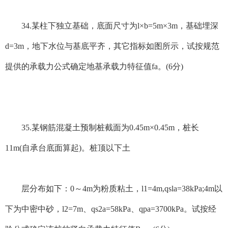
34.某柱下独立基础，底面尺寸为l×b=5m×3m，基础埋深
d=3m，地下水位与基底平齐，其它指标如图所示，试按规范
提供的承载力公式确定地基承载力特征值fa。(6分)
35.某钢筋混凝土预制桩截面为0.45m×0.45m，桩长
11m(自承台底面算起)。桩顶以下土
层分布如下：0～4m为粉质粘土，l1=4m,qsla=38kPa;4m以
下为中密中砂，l2=7m、qs2a=58kPa、qpa=3700kPa。试按经