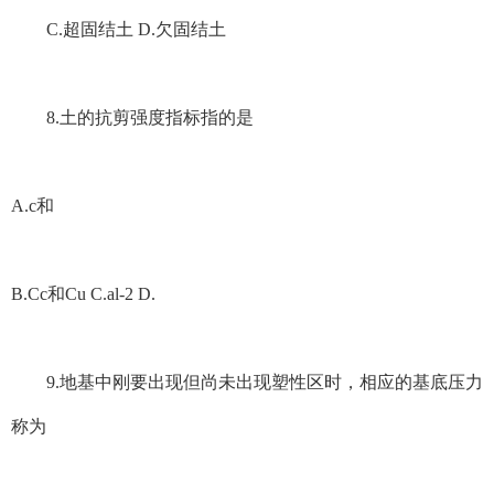
C.超固结土 D.欠固结土
8.土的抗剪强度指标指的是
A.c和
B.Cc和Cu C.al-2 D.
9.地基中刚要出现但尚未出现塑性区时，相应的基底压力
称为