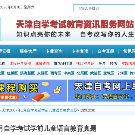
2026年8月8日 星期六
程安排
服务大厅
专业查询
专本套读
自考真题
常见
流程
课程开考安排
成绩查询
准考证打印
找回准考证
免考
转考
实践考
北区
红桥区
滨海新区
东丽区
西青区
津南区
北辰区
武清区
宝坻区
宁河区
静
>
天津2007年1月自学考试学前儿童语言教育真题
> 浏览文章
年1月自学考试学前儿童语言教育真题