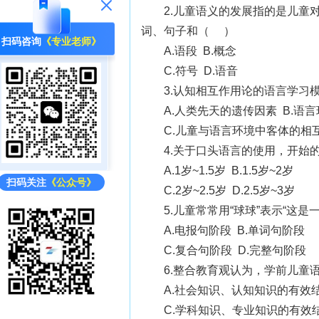
2.儿童语义的发展指的是儿童
词、句子和（ ）
扫码咨询
《专业老师》
A.语段 B.概念
C.符号 D.语音
3.认知相互作用论的语言学习
A.人类先天的遗传因素 B.语
C.儿童与语言环境中客体的相
4.关于口头语言的使用，开始
A.1岁~1.5岁 B.1.5岁~2岁
扫码关注
《公众号》
C.2岁~2.5岁 D.2.5岁~3岁
5.儿童常常用“球球”表示“这
A.电报句阶段 B.单词句阶段
C.复合句阶段 D.完整句阶段
6.整合教育观认为，学前儿童
A.社会知识、认知知识的有效
C.学科知识、专业知识的有效