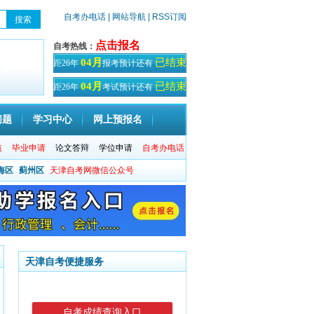
自考办电话
| 网站导航
| RSS订阅
点击报名
自考热线：
已结束
04月
距26年
报考预计还有
天！
已结束
04月
距26年
考试预计还有
天
问题
学习中心
网上预报名
核
毕业申请
论文答辩
学位申请
自考办电话
海区
蓟州区
天津自考网微信公众号
天津自考便捷服务
自考成绩查询入口