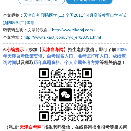
本文标签：
天津自考
预防医学(二)
全国2011年4月高等教育自学考试
预防医学(二)试卷
转载请注明：
文章转载自（
http://www.zikaotj.com
）
本文地址：
http://www.zikaotj.com/yfyx_er/29351.html
⊙
小编提示：
添加【
天津自考网
】招生老师微信，即可了解
2025
年天津自考政策资讯
、
自考报名入口
、
准考证打印入口
、
成绩查
询时间
以及领取
历年真题资料
、
个人专属备考方案
等相关信息！
（添加“
天津自考网
”招生老师微信，在线咨询报名报考等相关问