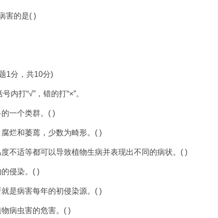
害的是( )
1分，共10分)
打“√”，错的打“×”。
一个类群。( )
烂和萎蔫，少数为畸形。( )
不适等都可以导致植物生病并表现出不同的病状。( )
侵染。( )
是病害每年的初侵染源。( )
病虫害的危害。( )