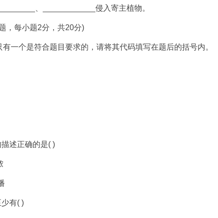
_____、____________侵入寄主植物。
，每小题2分，共20分)
有一个是符合题目要求的，请将其代码填写在题后的括号内。
述正确的是( )
脓
播
有( )