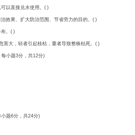
以直接兑水使用。( )
效果、扩大防治范围、节省劳力的目的。( )
。( )
害大，轻者引起枝枯，重者导致整株枯死。( )
小题3分，共12分)
题6分，共24分)