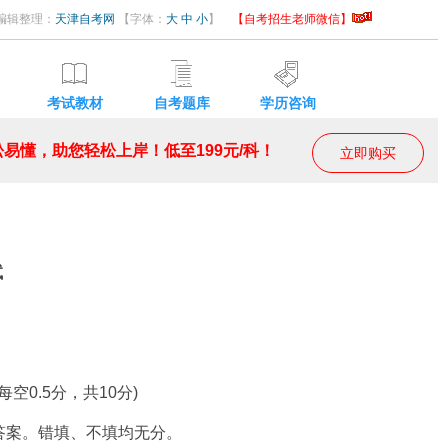
3 编辑整理：
天津自考网
【字体：
大
中
小
】
【自考招生老师微信】
考试教材
自考题库
学历咨询
易懂，助您轻松上岸！低至199元/科！
立即购买
试
0.5分，共10分)
案。错填、不填均无分。