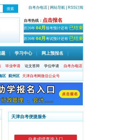
自考办电话
| 网站导航
| RSS订阅
点击报名
自考热线：
已结束
04月
距26年
报考预计还有
天！
已结束
04月
距26年
考试预计还有
天
问题
学习中心
网上预报名
核
毕业申请
论文答辩
学位申请
自考办电话
海区
蓟州区
天津自考网微信公众号
天津自考便捷服务
自考成绩查询入口