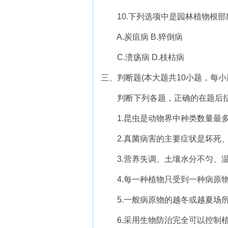
10.下列选项中是园林植物根部病
A.炭疽病 B.猝倒病
C.溃疡病 D.枝枯病
三、判断题(本大题共10小题，每小题
判断下列各题，正确的在题后括号内
1.昆虫是动物界中种类数量最多的
2.真菌病害的主要症状是坏死、腐
3.营养失调、土壤水分不匀、温度
4.每一种植物只受到一种病原物的
5.一般病原物的越冬或越夏场所就
6.采用生物防治完全可以控制植物