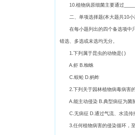
10.植物病原细菌主要通过_______
二、单项选择题(本大题共10小题
在每小题列出的四个备选项中只
错选、多选或未选均无分。
1.下列属于昆虫的动物是( )
A.虾 B.蜘蛛
C.蜈蚣 D.蚂蚱
2.下列关于园林植物病毒病害的描
A.能主动侵染 B.典型病征为菌
C.无病征 D.通过气流、水流传
3.任何植物病害的侵染循环，至少