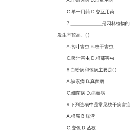
A.正确选药 B.适量用药
C.单一用药 D.交互用药
7.____________是园林
发生率较高。( )
A.食叶害虫 B.枝干害虫
C.吸汁害虫 D.根部害虫
8.白粉病和锈病主要是( )
A.缺素病 B.真菌病
C.细菌病 D.病毒病
9.下列选项中是常见枝干病害症状
A.根腐 B.煤污
C.变色 D.丛枝