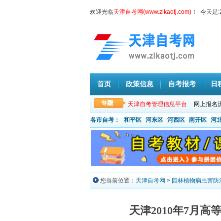
欢迎光临
天津自考网(www.zikaotj.com)
！ 今天是:
首页
政策信息
自考报考
日
天津自考管理信息平台
网上报名
各市自考：
和平区
河东区
河西区
南开区
河
您当前位置：
天津自考网
>
园林植物病虫害防
天津2010年7月