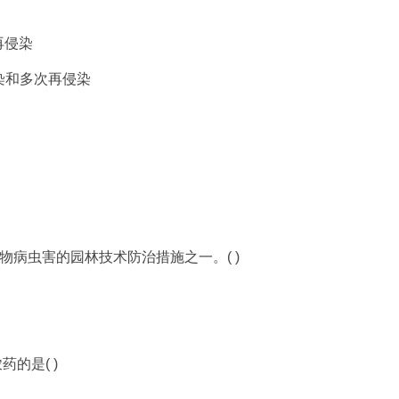
再侵染
染和多次再侵染
林植物病虫害的园林技术防治措施之一。( )
的是( )