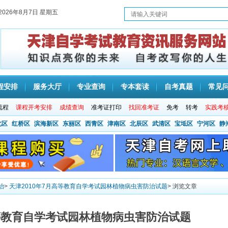
2026年8月7日 星期五
程安排
服务大厅
专业查询
专本套读
自考真题
常见
流程
课程开考安排
成绩查询
准考证打印
找回准考证
免考
转考
实践考
北区
红桥区
滨海新区
东丽区
西青区
津南区
北辰区
武清区
宝坻区
宁河区
静
治
>
天津2010年7月高等教育自学考试园林植物病虫害防治试题
> 浏览文章
高等教育自学考试园林植物病虫害防治试题