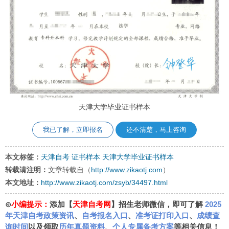
天津大学毕业证书样本
我已了解，立即报名
还不清楚，马上咨询
本文标签：
天津自考
证书样本
天津大学毕业证书样本
转载请注明：
文章转载自（
http://www.zikaotj.com
）
本文地址：
http://www.zikaotj.com/zsyb/34497.html
⊙
小编提示：
添加【
天津自考网
】招生老师微信，即可了解
2025
年天津自考政策资讯
、
自考报名入口
、
准考证打印入口
、
成绩查
询时间
以及领取
历年真题资料
、
个人专属备考方案
等相关信息！