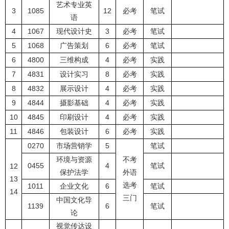
艺术专业英
3
1085
12
必考
笔试
语
4
1067
现代设计史
3
必考
笔试
5
1068
广告策划
6
必考
笔试
6
4800
三维构成
4
必考
实践
7
4831
设计实习
8
必考
实践
8
4832
展示设计
4
必考
实践
9
4844
摄影基础
4
必考
实践
10
4845
印刷设计
4
必考
实践
11
4846
包装设计
6
必考
实践
0270
市场营销学
5
笔试
环境与资源
不考
0455
4
笔试
12
保护法学
外语
13
选考
1011
企业文化
6
笔试
14
三门
中国文化导
1139
6
笔试
论
视觉传达设