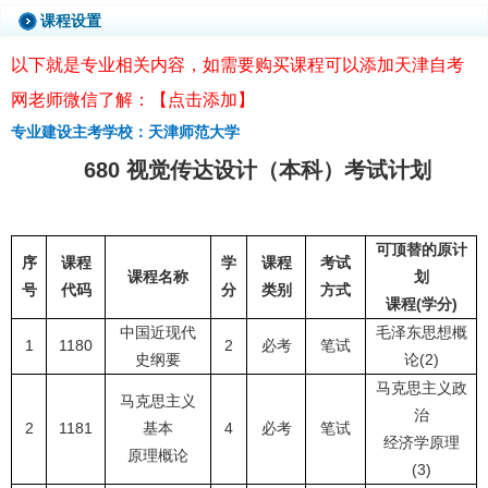
课程设置
以下就是专业相关内容，如需要购买课程可以添加天津自考
网老师微信了解：【点击添加】
专业建设主考学校：天津师范大学
680 视觉传达设计（本科）考试计划
可顶替的原计
序
课程
学
课程
考试
课程名称
划
号
代码
分
类别
方式
课程(学分)
中国近现代
毛泽东思想概
1
1180
2
必考
笔试
史纲要
论(2)
马克思主义政
马克思主义
治
2
1181
基本
4
必考
笔试
经济学原理
原理概论
(3)