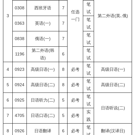
笔
0308
西班牙语
7
任选
试
3
第二外语(英､俄)
一门
笔
0363
英语(一)
7
试
笔
0838
俄语(一)
7
试
第二外语(韩
笔
1196
6
语)
试
笔
4
0923
高级日语(一)
8
必考
高级日语(一)
试
笔
5
0924
高级日语(二)
8
必考
高级日语(二)
试
笔
6
0925
日语听力(二)
5
必考
试
日语听说(二)
实
7
4705
日语口语(二)
5
必考
践
笔
8
0926
日语翻译
6
必考
翻译(汉译日)
试