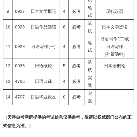
笔
9
0927
日本文学概论
4
必考
现代汉语
试
笔
10
0928
日语作品选读
8
必考
日本文学选读
试
日语写作(二)或
笔
11
0929
日语写作(一)
4
必考
日语写作
试
(外贸函电)
笔
12
0936
日语概论
5
必考
日本语概论
试
实
13
4706
日语口译
4
必考
践
实
14
4707
日语毕业论文
0
必考
践
（天津自考网所提供的考试信息仅供参考，敬请以权威部门公布的正
式信息为准。）