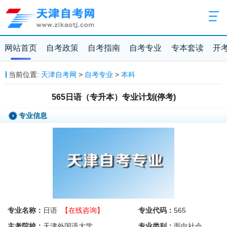
网站首页
自考政策
自考指南
自考专业
专本套读
开
当前位置:
天津自考网
>
自考专业
>
本科
565日语（专升本）专业计划(停考)
专业信息
专业名称：
日语
【在线咨询】
专业代码：
565
主考院校：
天津外国语大学
专业类别：
面向社会