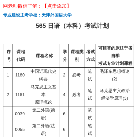
网老师微信了解：【点击添加】
专业建设主考学校：天津外国语大学
565 日语（本科）考试计划
可顶替的原辽宁省
序
课程
学
课程类
考试
课程名称
自学
号
代码
分
别
方式
考试专业计划课程
中国近现代史
笔
毛泽东思想概论
1
1180
2
必考
纲要
试
(2)
马克思主义基
笔
马克思主义政治
2
1181
本
4
必考
试
经济学原理(3)
原理概论
第二外语(德
笔
0039
6
语)
试
第二外语(法
笔
0055
6
语)
试