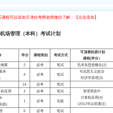
买课程可以添加天津自考网老师微信了解：【点击添加】
4 机场管理（本科）考试计划
可顶替的原计划
称
学分
课程类别
考试方式
课程(学分）
史纲要
2
必考
笔试
毛泽东思想概论(2)
基本
马克思主义政治
4
必考
笔试
论
经济学原理(3)
)
14
必考
笔试
算机应用
3
必考
笔试
管理系统中
计算机应用(4)
中
1
必考
实践
(2012年以前通过)
实践)
理
6
必考
笔试