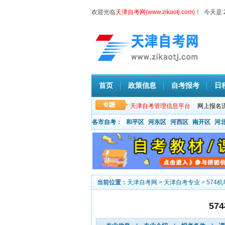
欢迎光临
天津自考网(www.zikaotj.com)
！ 今天是:
首页
政策信息
自考报考
日
天津自考管理信息平台
网上报名
各市自考：
和平区
河东区
河西区
南开区
河
当前位置：
天津自考网
>
天津自考专业
>
574
5