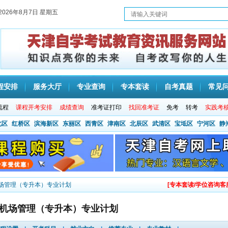
2026年8月7日 星期五
程安排
服务大厅
专业查询
专本套读
自考真题
常见
流程
课程开考安排
成绩查询
准考证打印
找回准考证
免考
转考
实践考
北区
红桥区
滨海新区
东丽区
西青区
津南区
北辰区
武清区
宝坻区
宁河区
静
机场管理（专升本）专业计划
[专本套读/学位咨询客
74机场管理（专升本）专业计划