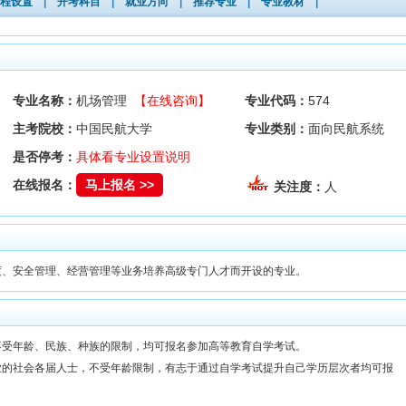
程设置
|
开考科目
|
就业方向
|
推荐专业
|
专业教材
|
专业名称：
机场管理
【在线咨询】
专业代码：
574
主考院校：
中国民航大学
专业类别：
面向民航系统
是否停考：
具体看专业设置说明
在线报名：
马上报名 >>
关注度：
人
度、安全管理、经营管理等业务培养高级专门人才而开设的专业。
不受年龄、民族、种族的限制，均可报名参加高等教育自学考试。
业的社会各届人士，不受年龄限制，有志于通过自学考试提升自己学历层次者均可报