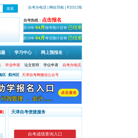
自考办电话
| 网站导航
| RSS订阅
点击报名
自考热线：
已结束
04月
距26年
报考预计还有
天！
已结束
04月
距26年
考试预计还有
天
问题
学习中心
网上预报名
核
毕业申请
论文答辩
学位申请
自考办电话
海区
蓟州区
天津自考网微信公众号
天津自考便捷服务
服]
自考成绩查询入口