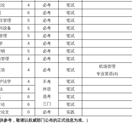
概论
4
必考
笔试
划
6
必考
笔试
目管理
5
必考
笔试
与设备
5
必考
笔试
管理
5
必考
笔试
学
4
必考
笔试
营销
5
必考
笔试
输管理
4
必考
笔试
机场管理
英语
4
必考
笔试
专业英语(4)
护法学
4
笔试
不考
法
4
外语
笔试
选考
化
6
笔试
三门
导论
6
笔试
业论文
0
必考
实践
供参考，敬请以权威部门公布的正式信息为准。）