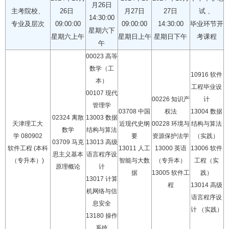
月26日
主考院校、
26日
月27日
27日
试 、
14:30:00
专业及层次
09:00:00
09:00:00
14:30:00
毕业环节开
星期六下
星期六上午
星期日上午
星期日下午
考课程
午
00023 高等
数学（工
10916 软件
本）
工程毕业设
00107 现代
00226 知识产
计
管理学
03708 中国
权法
13004 数据
02324 离散
13003 数据
天津理工大
近现代史纲
00228 环境与
结构与算法
数学
结构与算法
学 080902
要
资源保护法学
（实践）
03709 马克
13013 高级
软件工程 (本科
13011 人工
13000 英语
13006 软件
思主义基本
语言程序设
（专升本）)
智能与大数
（专升本）
工程（实
原理概论
计
据
13005 软件工
践）
13017 计算
程
13014 高级
机网络与信
语言程序设
息安全
计 （实践）
13180 操作
系统