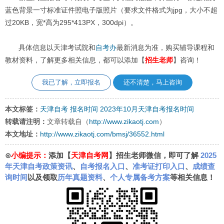
蓝色背景一寸标准证件照电子版照片（要求文件格式为jpg，大小不超
过20KB，宽*高为295*413PX，300dpi）。
具体信息以天津考试院和
自考办
最新消息为准，购买辅导课程和
教材资料，了解更多相关信息，都可以添加【
招生老师
】咨询！
我已了解，立即报名
还不清楚，马上咨询
本文标签：
天津自考
报名时间
2023年10月天津自考报名时间
转载请注明：
文章转载自（
http://www.zikaotj.com
）
本文地址：
http://www.zikaotj.com/bmsj/36552.html
⊙
小编提示：
添加【
天津自考网
】招生老师微信，即可了解
2025
年天津自考政策资讯
、
自考报名入口
、
准考证打印入口
、
成绩查
询时间
以及领取
历年真题资料
、
个人专属备考方案
等相关信息！