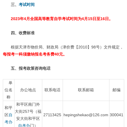
三、
考试时间
2023年4月全国高等教育自学考试时间为4月15日至16日。
四、
收费标准
根据天津市物价局、财政局（津价费【2010】98号）文件规定，
每报考一科须缴纳报名考务费40元。
五、报考政策咨询电话
单
位名
办公地点
联系电话
联系邮箱
邮编
称
和平区南门外
和平
大街257号（福
区
自
27113425
hepingshekao@126.com
300041
安大街和平区
考办
自考办
门）