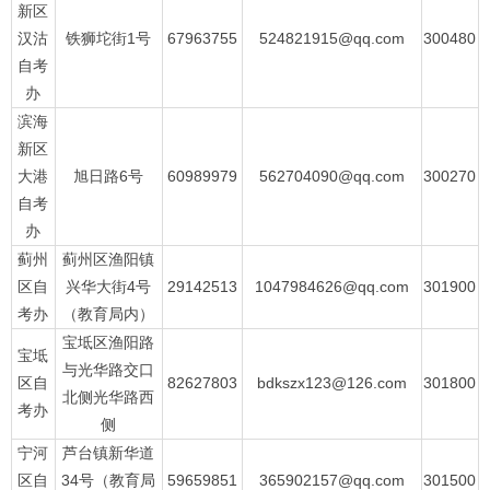
新区
汉沽
铁狮坨街1号
67963755
524821915@qq.com
300480
自考
办
滨海
新区
大港
旭日路6号
60989979
562704090@qq.com
300270
自考
办
蓟州
蓟州区渔阳镇
区自
兴华大街4号
29142513
1047984626@qq.com
301900
考办
（教育局内）
宝坻区渔阳路
宝坻
与光华路交口
区自
82627803
bdkszx123@126.com
301800
北侧光华路西
考办
侧
宁河
芦台镇新华道
区自
34号（教育局
59659851
365902157@qq.com
301500