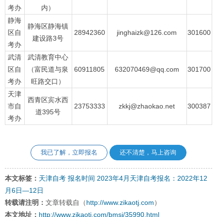
考办
内）
静海
静海区静海镇
区自
28942360
jinghaizk@126.com
301600
建设路3号
考办
武清
武清教育中心
区自
（富民道与泉
60911805
632070469@qq.com
301700
考办
旺路交口）
天津
西青区宾水西
市自
23753333
zkkj@zhaokao.net
300387
道395号
考办
我已了解，立即报名
还不清楚，马上咨询
本文标签：
天津自考
报名时间
2023年4月天津自考报名：2022年12
月6日—12日
转载请注明：
文章转载自（
http://www.zikaotj.com
）
本文地址：
http://www.zikaotj.com/bmsj/35990.html