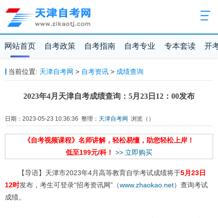
网站首页
自考政策
自考指南
自考专业
专本套读
开
当前位置:
天津自考网
>
自考资讯
>
成绩查询
2023年4月天津自考成绩查询：5月23日12：00发布
日期：2023-05-23 10:36:36 整理：
天津自考网
浏览（
）
《自考视频课程》名师讲解，轻松易懂，助您轻松上岸！
低至199元/科！
>> 立即购买
【导语】天津市2023年4月高等教育自学考试成绩将于
5月23日
12时
发布，考生可登录“招考资讯网”（
www.zhaokao.net
）查询考试
成绩。