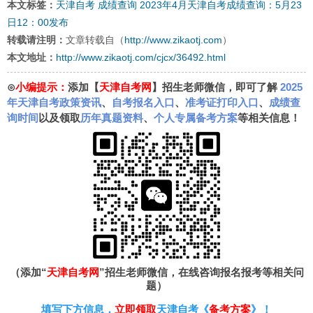
本文标签：
天津自考
成绩查询
2023年4月天津自考成绩查询：5月23
日12：00发布
转载请注明：
文章转载自（
http://www.zikaotj.com
）
本文地址：
http://www.zikaotj.com/cjcx/36492.html
⊙
小编提示：
添加【
天津自考网
】招生老师微信，即可了解
2025
年天津自考政策资讯
、
自考报名入口
、
准考证打印入口
、
成绩查
询时间
以及领取
历年真题资料
、
个人专属备考方案
等相关信息！
（添加“
天津自考网
”招生老师微信，在线咨询报名报考等相关问
题）
填写下方信息，
立即领取
天津自考《
备考方案
》！