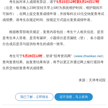
考生如对本人成绩有异议，请于
5月23日12时至5月24日17时
（注意：每天晚上23时至转天早上5时为系统维护时间，维护期间不
可操作），在网上提交复查成绩申请，并按每科次10元交纳复查考试
成绩费。请考生在规定时间、按规定方式提出复查成绩申请。
根据教育部相关规定，复查内容包括：考生个人相关信息、是否
是考生本人答卷、是否有漏评、小题得分是否漏统（登）、各小题得
分合成后是否与提供给考生的成绩一致等。
考生可于
5月28日12时
，登录“招考资讯网”（
www.zhaokao.net
）
查询复查结果。如复查结果有误，将予以更正并通过网上银行退回考
生所交纳的复查考试成绩费。
来源：天津考试院
我已了解，立即报名
还不清楚，马上咨询