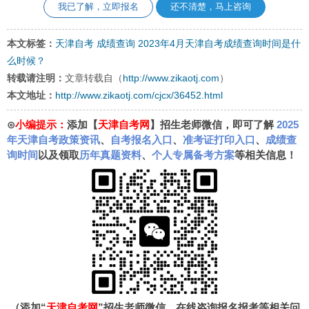
我已了解，立即报名
还不清楚，马上咨询
本文标签：
天津自考
成绩查询
2023年4月天津自考成绩查询时间是什
么时候？
转载请注明：
文章转载自（
http://www.zikaotj.com
）
本文地址：
http://www.zikaotj.com/cjcx/36452.html
⊙
小编提示：
添加【
天津自考网
】招生老师微信，即可了解
2025
年天津自考政策资讯
、
自考报名入口
、
准考证打印入口
、
成绩查
询时间
以及领取
历年真题资料
、
个人专属备考方案
等相关信息！
（添加“
天津自考网
”招生老师微信，在线咨询报名报考等相关问