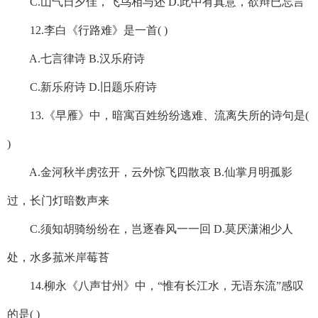
C.山气日夕佳，飞鸟相与还 D.此中有真意，欲辩已忘言
12.李白《行路难》是一首( )
A.七言律诗 B.汉乐府诗
C.新乐府诗 D.旧题乐府诗
13.《早雁》中，暗寓百姓纷纷逃难、流离失所的诗句是(
)
A.金河秋半虏弦开，云外惊飞四散哀 B.仙掌月明孤影
过，长门灯暗数声来
C.须知胡骑纷纷在，岂逐春风一一回 D.莫厌潇湘少人
处，水多菰米岸莓苔
14.柳永《八声甘州》中，“惟有长江水，无语东流”感叹
的是( )