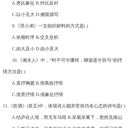
A.类比象征 B.对比反衬
C.以小见大 D.侧面描写
9.《哭小弟》一文组织材料的方式是( )
A.依顺时序 B.交叉垒积
C.由大及小 D.由小及大
10.《湘夫人》中，“时不可兮骤得，聊逍遥兮容与”的抒
情方法是( )
A.直抒胸臆 B.借典故抒情
C.借景抒情 D.借象征抒情
11.《饮酒》(其五)中，体现诗人鄙弃世俗功名心态的诗句是( )
A.结庐在人境，而无车马喧 B.采菊东篱下，悠然见南山