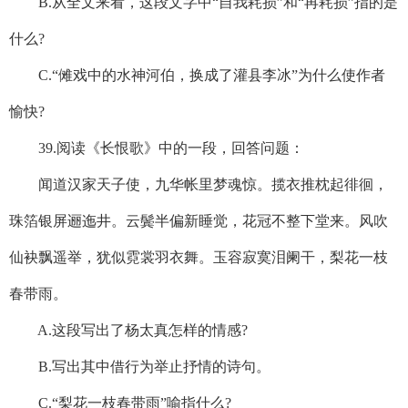
B.从全文来看，这段文字中“自我耗损”和“再耗损”指的是
什么?
C.“傩戏中的水神河伯，换成了灌县李冰”为什么使作者
愉快?
39.阅读《长恨歌》中的一段，回答问题：
闻道汉家天子使，九华帐里梦魂惊。揽衣推枕起徘徊，
珠箔银屏逦迤井。云鬓半偏新睡觉，花冠不整下堂来。风吹
仙袂飘遥举，犹似霓裳羽衣舞。玉容寂寞泪阑干，梨花一枝
春带雨。
A.这段写出了杨太真怎样的情感?
B.写出其中借行为举止抒情的诗句。
C.“梨花一枝春带雨”喻指什么?