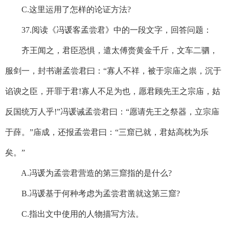
C.这里运用了怎样的论证方法?
37.阅读《冯谖客孟尝君》中的一段文字，回答问题：
齐王闻之，君臣恐惧，遣太傅赍黄金千斤，文车二驷，
服剑一，封书谢孟尝君曰：“寡人不祥，被于宗庙之祟，沉于
谄谀之臣，开罪于君!寡人不足为也，愿君顾先王之宗庙，姑
反国统万人乎!”冯谖诫孟尝君曰：“愿请先王之祭器，立宗庙
于薛。”庙成，还报孟尝君曰：“三窟已就，君姑高枕为乐
矣。”
A.冯谖为孟尝君营造的第三窟指的是什么?
B.冯谖基于何种考虑为孟尝君凿就这第三窟?
C.指出文中使用的人物描写方法。