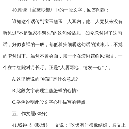
40.阅读《宝黛吵架》中的一段文字，回答问题：
谁知这个话传到宝玉黛玉二人耳内，他二人竟从来没有
听见过“不是冤家不聚头”的这句俗话儿，如今忽然得了这句
话，好似参禅的一般，都低着头细嚼这句话的滋味儿，不觉
的潸然泪下。虽然不曾会面，却一个在潇湘馆临风洒泪，一
个在怡红院对月长吁。正是“人居两地，情发一心”了。
A.这里所说的“冤家”是什么意思?
B.此段文字表现宝黛怎样的心情?
C.举例说明此段文字心理描写的特点。
五、作文题(30分)
41.钱钟书《吃饭》一文说：“吃饭有时很像结婚，名义上