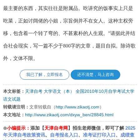
最主要的东西，其实往往是附属品。吃讲究的饭事实上只是
吃菜，正如讨阔佬的小姐，宗旨倒并不在女人。这种主权旁
移，包含着一个转了弯的、不甚素朴的人生观。”请据此并结
合社会现实，写一篇不少于800字的文章，题目自拟。除诗歌
外，文体不限。
我已了解，立即报名
还不清楚，马上咨询
本文标签：
天津自考
大学语文（本）
全国2010年10月自学考试大学
语文试题
转载请注明：
文章转载自（
http://www.zikaotj.com
）
本文地址：
http://www.zikaotj.com/dxyw_ben/28845.html
⊙
小编提示：
添加【
天津自考网
】招生老师微信，即可了解
2025
年天津自考政策资讯
、
自考报名入口
、
准考证打印入口
、
成绩查