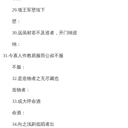
29.项王军壁垓下
壁：
30.远虽材若不及巡者，开门纳巡
纳：
31.今寡人作教易服而公叔不服
不服：
32.是造物者之无尽藏也
造物者：
33.或大呼命酒
命酒：
34.向之浅斟低唱者出