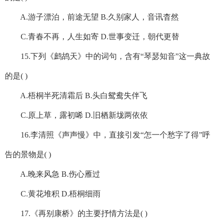
A.游子漂泊，前途无望 B.久别家人，音讯杳然
C.青春不再，人生如寄 D.世事变迁，朝代更替
15.下列《鹧鸪天》中的词句，含有“琴瑟知音”这一典故
的是( )
A.梧桐半死清霜后 B.头白鸳鸯失伴飞
C.原上草，露初唏 D.旧栖新垅两依依
16.李清照《声声慢》中，直接引发“怎一个愁字了得”呼
告的景物是( )
A.晚来风急 B.伤心雁过
C.黄花堆积 D.梧桐细雨
17.《再别康桥》的主要抒情方法是( )