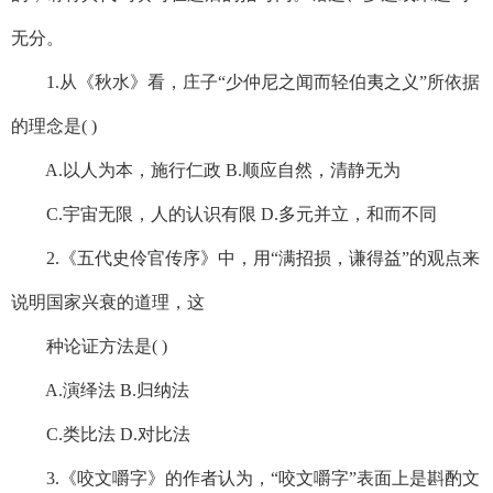
无分。
1.从《秋水》看，庄子“少仲尼之闻而轻伯夷之义”所依据
的理念是( )
A.以人为本，施行仁政 B.顺应自然，清静无为
C.宇宙无限，人的认识有限 D.多元并立，和而不同
2.《五代史伶官传序》中，用“满招损，谦得益”的观点来
说明国家兴衰的道理，这
种论证方法是( )
A.演绎法 B.归纳法
C.类比法 D.对比法
3.《咬文嚼字》的作者认为，“咬文嚼字”表面上是斟酌文