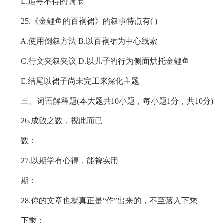
E.追寻不得的惆怅
25.《金鲤鱼的百裥裙》的叙事特点有( )
A.使用倒叙方法 B.以百裥裙为中心线索
C.行文夹叙夹议 D.以儿子的行为侧面烘托金鲤鱼
E.结尾以裙子尚未完工来深化主题
三、词语解释题(本大题共10小题，每小题1分，共10分)
26.成败之数，视此而已
数：
27.以期学有心得，能裨实用
期：
28.你的文章也就真正是“作”出来的，不至落入下乘
下乘：