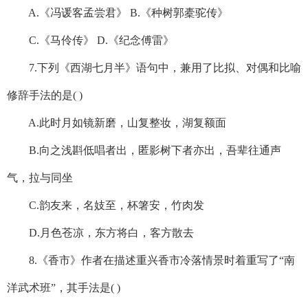
A.《冯谖客孟尝君》 B.《种树郭橐驼传》
C.《马伶传》 D.《纪念傅雷》
7.下列《西湖七月半》语句中，兼用了比拟、对偶和比喻
修辞手法的是( )
A.此时月如镜新磨，山复整妆，湖复额面
B.向之浅斟低唱者出，匿影树下者亦出，吾辈往通声
气，拉与同坐
C.韵友来，名妓至，杯箸安，竹肉发
D.月色苍凉，东方将白，客方散去
8.《香市》作者在描述重兴香市冷落情景时着重写了“南
洋武术班”，其手法是( )