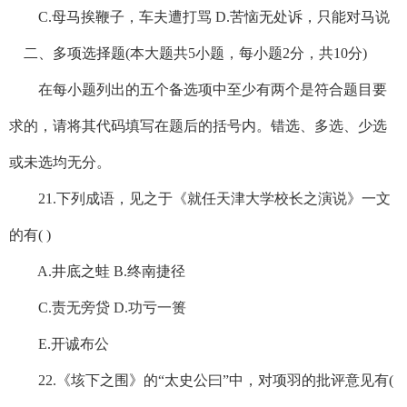
C.母马挨鞭子，车夫遭打骂 D.苦恼无处诉，只能对马说
二、多项选择题(本大题共5小题，每小题2分，共10分)
在每小题列出的五个备选项中至少有两个是符合题目要
求的，请将其代码填写在题后的括号内。错选、多选、少选
或未选均无分。
21.下列成语，见之于《就任天津大学校长之演说》一文
的有( )
A.井底之蛙 B.终南捷径
C.责无旁贷 D.功亏一篑
E.开诚布公
22.《垓下之围》的“太史公曰”中，对项羽的批评意见有(