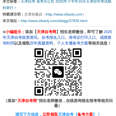
本文标签：
天津自考
省考办公告
2025年下半年10月天津自学考试顺
利举行！
转载请注明：
文章转载自（
http://www.zikaotj.com
）
本文地址：
http://www.zikaotj.com/skbgg/37830.html
⊙
小编提示：
添加【
天津自考网
】招生老师微信，即可了解
2025
年天津自考政策资讯
、
自考报名入口
、
准考证打印入口
、
成绩查
询时间
以及领取
历年真题资料
、
个人专属备考方案
等相关信息！
（添加“
天津自考网
”招生老师微信，在线咨询报名报考等相关问
题）
填写下方信息，
立即领取
天津自考《
备考方案
》！