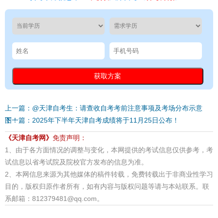
上一篇：@天津自考生：请查收自考考前注意事项及考场分布示意
图！
下一篇：2025年下半年天津自考成绩将于11月25日公布！
《天津自考网》
免责声明：
1、由于各方面情况的调整与变化，本网提供的考试信息仅供参考，考
试信息以省考试院及院校官方发布的信息为准。
2、本网信息来源为其他媒体的稿件转载，免费转载出于非商业性学习
目的，版权归原作者所有，如有内容与版权问题等请与本站联系。联
系邮箱：812379481@qq.com。