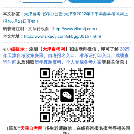
本文标签：
天津自考
省考办公告
天津市2022年下半年自学考试网上
报名6月21日开始！
转载请注明：
文章转载自（
http://www.zikaotj.com
）
本文地址：
http://www.zikaotj.com/skbgg/35167.html
⊙
小编提示：
添加【
天津自考网
】招生老师微信，即可了解
2025
年天津自考政策资讯
、
自考报名入口
、
准考证打印入口
、
成绩查
询时间
以及领取
历年真题资料
、
个人专属备考方案
等相关信息！
（添加“
天津自考网
”招生老师微信，在线咨询报名报考等相关问
题）