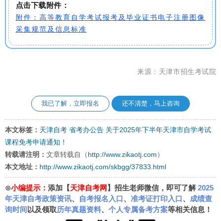
点击下载附件：
附件：高等教育自学考试报考及毕业证书电子注册图像
采集规范及信息标准
来源：天津市招生考试院
我已了解，立即报名
还不清楚，马上咨询
本文标签：
天津自考
省考办公告
关于2025年下半年天津市自学考试
课程免考申请通知！
转载请注明：
文章转载自（
http://www.zikaotj.com
）
本文地址：
http://www.zikaotj.com/skbgg/37833.html
⊙
小编提示：
添加【
天津自考网
】招生老师微信，即可了解
2025
年天津自考政策资讯
、
自考报名入口
、
准考证打印入口
、
成绩查
询时间
以及领取
历年真题资料
、
个人专属备考方案
等相关信息！