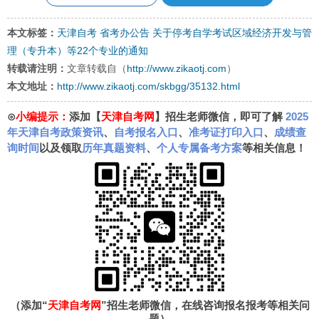
本文标签：
天津自考
省考办公告
关于停考自学考试区域经济开发与管
理（专升本）等22个专业的通知
转载请注明：
文章转载自（
http://www.zikaotj.com
）
本文地址：
http://www.zikaotj.com/skbgg/35132.html
⊙
小编提示：
添加【
天津自考网
】招生老师微信，即可了解
2025
年天津自考政策资讯
、
自考报名入口
、
准考证打印入口
、
成绩查
询时间
以及领取
历年真题资料
、
个人专属备考方案
等相关信息！
（添加“
天津自考网
”招生老师微信，在线咨询报名报考等相关问
题）