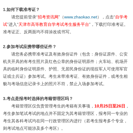
1.如何下载准考证？
请您提前登录“
招考资讯网
”（
www.zhaokao.net
），点击“
自学考
试
”进入“
天津市高等教育自学考试考生服务平台
”，下载打印准考证。
准考证正、反两面均不得涂改或书写。
2.参加考试应携带哪些证件？
请您务必携带准考证及有效身份证件（包含：身份证原件、公安
机关开具的有考生照片及红色公章的身份证明原件；火车站、机场开
具的临时身份证明原件、护照、无居民身份证的现役军人可使用军官
证或士兵证）参加考试。考生未带准考证、有效身份证件，或考生相
貌与考场信息记录卡上的照片不符，禁止入场参加考试。
3.考点是报考时选择的考籍管理区吗？
考籍管理区仅负责管理考生的考籍有关事项，
10月25日至26日
，
考生参加笔试考试的地点并不固定为其考籍管理区，报考同一专业的
考生其各科考试均在同一行政管理区内进行（若考生报考多个专业，
则考试地点可能涉及多个考区）。