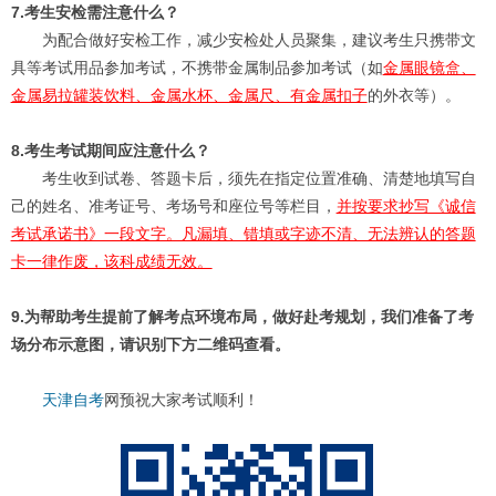
7.考生安检需注意什么？
为配合做好安检工作，减少安检处人员聚集，建议考生只携带文
具等考试用品参加考试，不携带金属制品参加考试（如
金属眼镜盒、
金属易拉罐装饮料、金属水杯、金属尺、有金属扣子
的外衣等）。
8.考生考试期间应注意什么？
考生收到试卷、答题卡后，须先在指定位置准确、清楚地填写自
己的姓名、准考证号、考场号和座位号等栏目，
并按要求抄写《诚信
考试承诺书》一段文字。凡漏填、错填或字迹不清、无法辨认的答题
卡一律作废，该科成绩无效。
9.为帮助考生提前了解考点环境布局，做好赴考规划，我们准备了考
场分布示意图，请识别下方二维码查看。
天津自考
网预祝大家考试顺利！