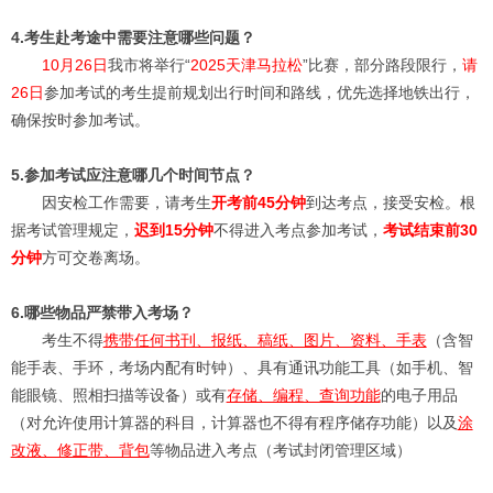
4.考生赴考途中需要注意哪些问题？
10月26日
我市将举行“
2025天津马拉松
”比赛，部分路段限行，
请
26日
参加考试的考生提前规划出行时间和路线，优先选择地铁出行，
确保按时参加考试。
5.参加考试应注意哪几个时间节点？
因安检工作需要，请考生
开考前45分钟
到达考点，接受安检。根
据考试管理规定，
迟到15分钟
不得进入考点参加考试，
考试结束前30
分钟
方可交卷离场。
6.哪些物品严禁带入考场？
考生不得
携带任何书刊、报纸、稿纸、图片、资料、手表
（含智
能手表、手环，考场内配有时钟）、具有通讯功能工具（如手机、智
能眼镜、照相扫描等设备）或有
存储、编程、查询功能
的电子用品
（对允许使用计算器的科目，计算器也不得有程序储存功能）以及
涂
改液、修正带、背包
等物品进入考点（考试封闭管理区域）