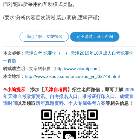
面对犯罪所采用的互动模式类型。
(要求:分析内容层次清晰,观点明确,逻辑严谨)
我已了解，立即报名
还不清楚，马上咨询
本文标签：
天津自考
犯罪学（一）
天津2019年10月成人自考犯罪学
一真题
转载请注明：
文章转载自（
http://www.zikaotj.com
）
本文地址：
http://www.zikaotj.com/fanzuixue_yi_/32749.html
⊙
小编提示：
添加【
天津自考网
】招生老师微信，即可了解
2025
年天津自考政策资讯
、
自考报名入口
、
准考证打印入口
、
成绩查
询时间
以及领取
历年真题资料
、
个人专属备考方案
等相关信息！