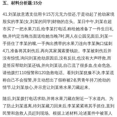
五、材料分析题:15分
41.刘某故意透支信用卡15万元无力偿还,于是动起了抢劫家境
殷实的李某(女,刘某的同学)财物的念头。某日中午,刘某在超
市买了一把水果刀后,给李某打电话,称给她准备了一件生日礼
物,并约定当晚当面送给她当晚7时,两人在公园见面后,刘某一
手捂住了李某的嘴,一手掏出携带的水果刀连向李某胸口猛刺
4刀,准备将其刺伤后,再向其家属索要钱款。李某被刺伤后并
没有惊慌,询问刘某抢劫原因后,没有反抗,也没有大声呼救,而
是答应帮助刘某还钱,并向刘某说,自己流了很多血,生命危急,
请他拨打110报警和120急救电话。看到刘某犹豫不决,李某谎
称自己不会报警,并主动想出了假称被2名男青年持刀抢劫的
情节,让刘某放心,并示意让刘某将水果刀藏起来。
随后,刘某拨打电话求助,并将水果刀藏在附近一下水道内。为
了防止刘某逃离,待刘某藏刀回来后,李某紧紧将其手抓住,直到
民警和急救人员赶到现场。根据上述材料,论述案件中被害人