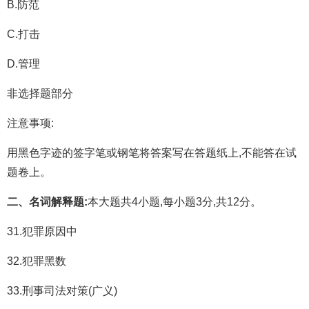
B.防范
C.打击
D.管理
非选择题部分
注意事项:
用黑色字迹的签字笔或钢笔将答案写在答题纸上,不能答在试
题卷上。
二、名词解释题:
本大题共4小题,每小题3分,共12分。
31.犯罪原因中
32.犯罪黑数
33.刑事司法对策(广义)