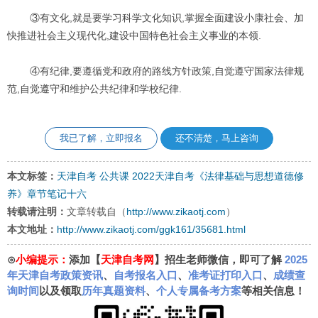
③有文化,就是要学习科学文化知识,掌握全面建设小康社会、加
快推进社会主义现代化,建设中国特色社会主义事业的本领.
④有纪律,要遵循党和政府的路线方针政策,自觉遵守国家法律规
范,自觉遵守和维护公共纪律和学校纪律.
我已了解，立即报名
还不清楚，马上咨询
本文标签：
天津自考
公共课
2022天津自考《法律基础与思想道德修
养》章节笔记十六
转载请注明：
文章转载自（
http://www.zikaotj.com
）
本文地址：
http://www.zikaotj.com/ggk161/35681.html
⊙
小编提示：
添加【
天津自考网
】招生老师微信，即可了解
2025
年天津自考政策资讯
、
自考报名入口
、
准考证打印入口
、
成绩查
询时间
以及领取
历年真题资料
、
个人专属备考方案
等相关信息！