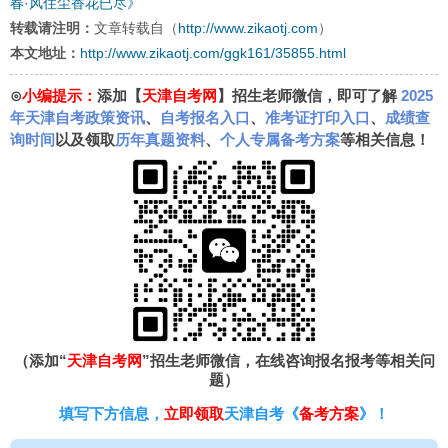
春·风住尘香花已尽》
转载请注明：
文章转载自（
http://www.zikaotj.com
）
本文地址：
http://www.zikaotj.com/ggk161/35855.html
⊙
小编提示：
添加【
天津自考网
】招生老师微信，即可了解
2025
年天津自考政策资讯
、
自考报名入口
、
准考证打印入口
、
成绩查
询时间
以及领取
历年真题资料
、
个人专属备考方案
等相关信息！
（添加“
天津自考网
”招生老师微信，在线咨询报名报考等相关问
题）
填写下方信息，
立即领取
天津自考《
备考方案
》！