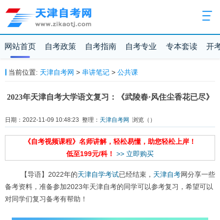
网站首页
自考政策
自考指南
自考专业
专本套读
开
当前位置:
天津自考网
>
串讲笔记
>
公共课
2023年天津自考大学语文复习：《武陵春·风住尘香花已尽》
日期：2022-11-09 10:48:23 整理：
天津自考网
浏览（
）
《自考视频课程》名师讲解，轻松易懂，助您轻松上岸！
低至199元/科！
>> 立即购买
【导语】2022年的
天津自学考试
已经结束，
天津自考
网分享一些
备考资料，准备参加2023年天津自考的同学可以参考复习，希望可以
对同学们复习备考有帮助！