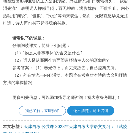
地塑造出形神兼备的主人公的形象。外在情态如“日晚倦梳头”、“欲语
泪先流”，表明词人抑郁苦闷，百无聊赖，满腹忧伤，不能抑止。内心
活动用“闻说”、“也拟”、“只恐”等句来表达，然而，无限哀愁毕竟无法
排遣，诗人再也兴不起游玩的兴趣。
请看以下的试题：
仔细阅读课文，简答下列问题：
（1）“物是人非事事休”的含义是什么?
（2）词人是从哪两个方面塑造抒情主人公的形象的?
参考答案：（1）春光依旧，而丈夫故去，自己流离失所。
（2）外在情态与内心活动。本题旨在考查对本诗的含义和抒情
方法的掌握情况。
更多相关信息，可以添加指导老师咨询！祝大家备考顺利！
我已了解，立即报名
还不清楚，马上咨询
本文标签：
天津自考
公共课
2023年天津自考大学语文复习：《武陵