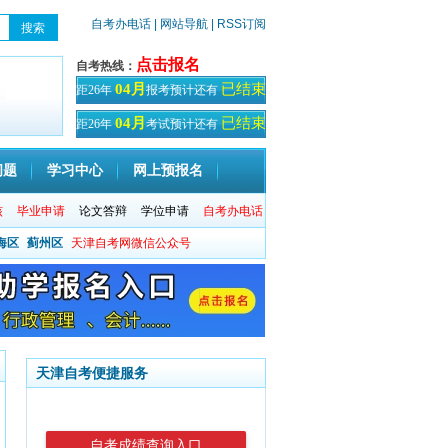
自考办电话
| 网站导航
| RSS订阅
点击报名
自考热线：
已结束
04月
距26年
报考预计还有
天！
已结束
04月
距26年
考试预计还有
天
问题
学习中心
网上预报名
核
毕业申请
论文答辩
学位申请
自考办电话
海区
蓟州区
天津自考网微信公众号
天津自考便捷服务
自考成绩查询入口