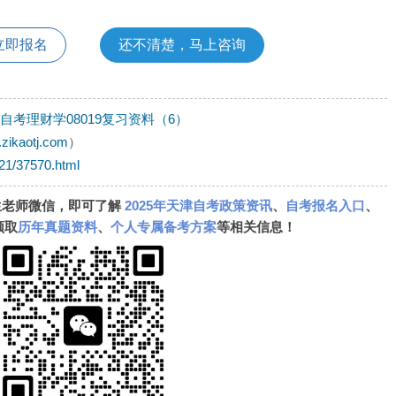
立即报名
还不清楚，马上咨询
津自考理财学08019复习资料（6）
.zikaotj.com
）
421/37570.html
生老师微信，即可了解
2025年天津自考政策资讯
、
自考报名入口
、
领取
历年真题资料
、
个人专属备考方案
等相关信息！