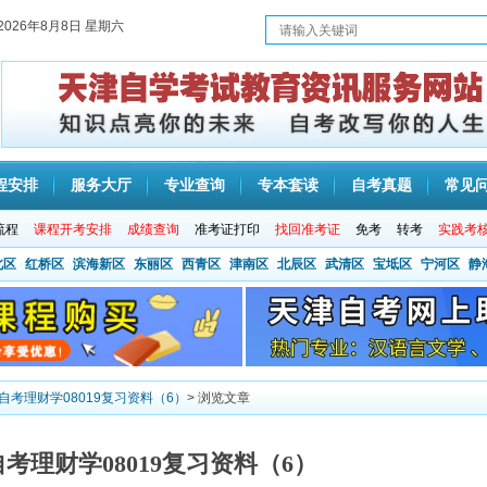
2026年8月8日 星期六
程安排
服务大厅
专业查询
专本套读
自考真题
常见
流程
课程开考安排
成绩查询
准考证打印
找回准考证
免考
转考
实践考
北区
红桥区
滨海新区
东丽区
西青区
津南区
北辰区
武清区
宝坻区
宁河区
静
津自考理财学08019复习资料（6）
> 浏览文章
自考理财学08019复习资料（6）