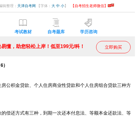
10 编辑整理：
天津自考网
【字体：
大
中
小
】
【自考招生老师微信】
考试教材
自考题库
学历咨询
易懂，助您轻松上岸！低至199元/科！
立即购买
（6）
住房公积金贷款、个人住房商业性贷款和个人住房组合贷款三种方
款的偿还方式有三种，到期一次还本付息法、等额本金还款法、等