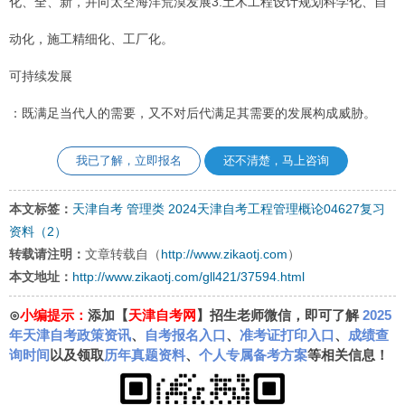
化、全、新，并向太空海洋荒漠发展3.土木工程设计规划科学化、自
动化，施工精细化、工厂化。
可持续发展
：既满足当代人的需要，又不对后代满足其需要的发展构成威胁。
我已了解，立即报名
还不清楚，马上咨询
本文标签：
天津自考
管理类
2024天津自考工程管理概论04627复习
资料（2）
转载请注明：
文章转载自（
http://www.zikaotj.com
）
本文地址：
http://www.zikaotj.com/gll421/37594.html
⊙
小编提示：
添加【
天津自考网
】招生老师微信，即可了解
2025
年天津自考政策资讯
、
自考报名入口
、
准考证打印入口
、
成绩查
询时间
以及领取
历年真题资料
、
个人专属备考方案
等相关信息！