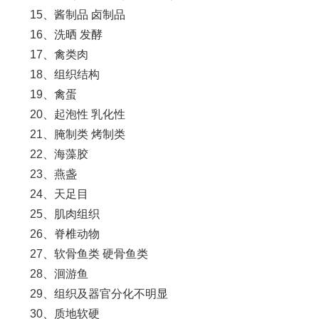
15、酱制品 卤制品
16、洗晒 发酵
17、禽类肉
18、组织结构
19、禽蛋
20、起泡性 乳化性
21、腌制类 烤制类
22、海藻胶
23、燕盏
24、天足目
25、肌肉组织
26、脊椎动物
27、软骨鱼类 硬骨鱼类
28、洄游鱼
29、组织及器官分化不明显
30、质地软硬