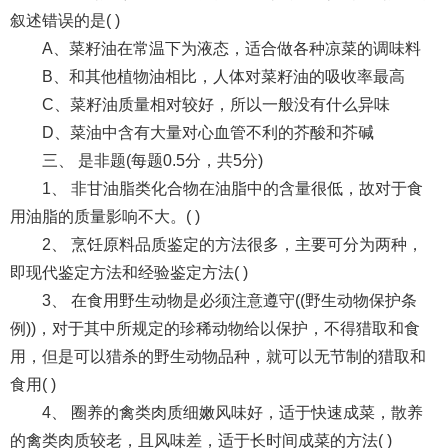
叙述错误的是( )
A、菜籽油在常温下为液态，适合做各种凉菜的调味料
B、和其他植物油相比，人体对菜籽油的吸收率最高
C、菜籽油质量相对较好，所以一般没有什么异味
D、菜油中含有大量对心血管不利的芥酸和芥碱
三、 是非题(每题0.5分，共5分)
1、 非甘油脂类化合物在油脂中的含量很低，故对于食
用油脂的质量影响不大。( )
2、 烹饪原料品质鉴定的方法很多，主要可分为两种，
即现代鉴定方法和经验鉴定方法( )
3、 在食用野生动物是必须注意遵守((野生动物保护条
例))，对于其中所规定的珍稀动物给以保护，不得猎取和食
用，但是可以猎杀的野生动物品种，就可以无节制的猎取和
食用( )
4、 圈养的禽类肉质细嫩风味好，适于快速成菜，散养
的禽类肉质较老，且风味差，适于长时间成菜的方法( )