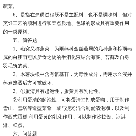
蔬菜。
6、是指在烹调过程既不是主配料，也不是调味料，但对
烹饪工艺的顺利进行和菜点质地、色泽的形成具有重要作用
的一类原料。
五、简答题
1、燕窝又称燕菜，为雨燕科金丝燕属的几种燕和棕雨燕
属的白腰雨燕以所食之物的半消化液结合海藻、苔藓及自身
羽毛筑的巢。
2、木薯块根中含有氰基苷，为毒性成分，需用水久浸并
蒸煮熟透后方可被破坏。
3、①蛋清具有起泡性，蛋黄具有乳化性。
②利用蛋清的起泡性，可将蛋清抽打成蛋糊，用于制作
雪山、雪塔等造型菜肴，或与淀粉混合制蛋清泡糊，以及制
作西式蛋糕;利用蛋黄的乳化作用，可以制作沙拉酱、冰淇
淋、糕点。
六、问答题