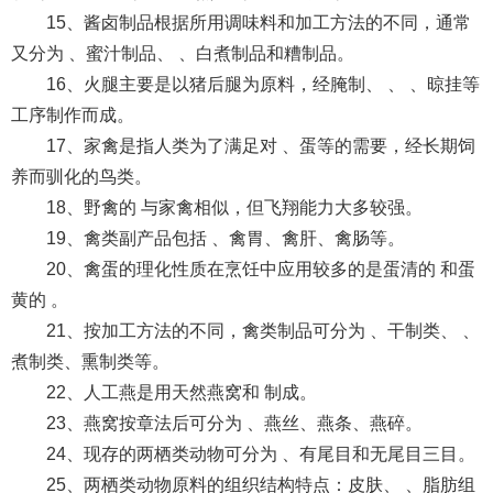
15、酱卤制品根据所用调味料和加工方法的不同，通常
又分为 、蜜汁制品、 、白煮制品和糟制品。
16、火腿主要是以猪后腿为原料，经腌制、 、 、晾挂等
工序制作而成。
17、家禽是指人类为了满足对 、蛋等的需要，经长期饲
养而驯化的鸟类。
18、野禽的 与家禽相似，但飞翔能力大多较强。
19、禽类副产品包括 、禽胃、禽肝、禽肠等。
20、禽蛋的理化性质在烹饪中应用较多的是蛋清的 和蛋
黄的 。
21、按加工方法的不同，禽类制品可分为 、干制类、 、
煮制类、熏制类等。
22、人工燕是用天然燕窝和 制成。
23、燕窝按章法后可分为 、燕丝、燕条、燕碎。
24、现存的两栖类动物可分为 、有尾目和无尾目三目。
25、两栖类动物原料的组织结构特点：皮肤、 、脂肪组