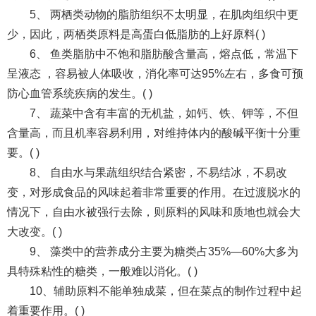
5、 两栖类动物的脂肪组织不太明显，在肌肉组织中更
少，因此，两栖类原料是高蛋白低脂肪的上好原料( )
6、 鱼类脂肪中不饱和脂肪酸含量高，熔点低，常温下
呈液态 ，容易被人体吸收，消化率可达95%左右，多食可预
防心血管系统疾病的发生。( )
7、 蔬菜中含有丰富的无机盐，如钙、铁、钾等，不但
含量高，而且机率容易利用，对维持体内的酸碱平衡十分重
要。( )
8、 自由水与果蔬组织结合紧密，不易结冰，不易改
变，对形成食品的风味起着非常重要的作用。在过渡脱水的
情况下，自由水被强行去除，则原料的风味和质地也就会大
大改变。( )
9、 藻类中的营养成分主要为糖类占35%—60%大多为
具特殊粘性的糖类，一般难以消化。( )
10、辅助原料不能单独成菜，但在菜点的制作过程中起
着重要作用。( )