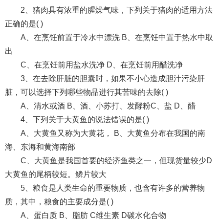
2、猪肉具有浓重的腥燥气味，下列关于猪肉的适用方法
正确的是( )
A、在烹饪前置于冷水中漂洗 B、在烹饪中置于热水中取
出
C、在烹饪前用盐水洗净 D、在烹饪前用醋洗净
3、在去除肝脏的胆囊时，如果不小心造成胆汁污染肝
脏，可以选择下列哪些物品进行其苦味的去除( )
A、清水或酒 B、酒、小苏打、发酵粉C、盐 D、醋
4、下列关于大黄鱼的说法错误的是( )
A、大黄鱼又称为大黄花， B、大黄鱼分布在我国的南
海、东海和黄海南部
C、大黄鱼是我国首要的经济鱼类之一，但现货量较少D
大黄鱼的尾柄较短。鳞片较大
5、粮食是人类生命的重要物质，也含有许多的营养物
质，其中，粮食的主要成分是( )
A、蛋白质 B、脂肪 C维生素 D碳水化合物