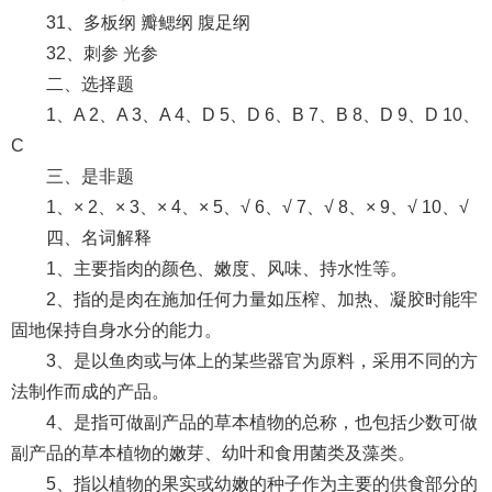
31、多板纲 瓣鳃纲 腹足纲
32、刺参 光参
二、选择题
1、A 2、A 3、A 4、D 5、D 6、B 7、B 8、D 9、D 10、
C
三、是非题
1、× 2、× 3、× 4、× 5、√ 6、√ 7、√ 8、× 9、√ 10、√
四、名词解释
1、主要指肉的颜色、嫩度、风味、持水性等。
2、指的是肉在施加任何力量如压榨、加热、凝胶时能牢
固地保持自身水分的能力。
3、是以鱼肉或与体上的某些器官为原料，采用不同的方
法制作而成的产品。
4、是指可做副产品的草本植物的总称，也包括少数可做
副产品的草本植物的嫩芽、幼叶和食用菌类及藻类。
5、指以植物的果实或幼嫩的种子作为主要的供食部分的