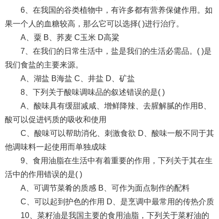
6、在我国的谷类植物中，有许多都有营养保健作用。如
果一个人的血糖较高，那么它可以选择( )进行治疗。
A、粟 B、荞麦 C玉米 D高粱
7、在我们的日常生活中，盐是我们的生活必需品。( )是
我们食盐的主要来源。
A、湖盐 B海盐 C、井盐 D、矿盐
8、下列关于酸味调味品的叙述错误的是( )
A、酸味具有缓甜减咸、增鲜降辣、去腥解腻的作用B、
酸可以促进钙质的吸收和使用
C、酸味可以帮助消化、刺激食欲 D、酸味一般不同于其
他调味料一起使用而单独成味
9、食用油脂在生活中有着重要的作用，下列关于其在生
活中的作用错误的是( )
A、可调节菜肴的质感 B、可作为面点制作的配料
C、可以起到护色的作用 D、是烹调中最常用的传热介质
10、菜籽油是我国主要的食用油脂，下列关于菜籽油的