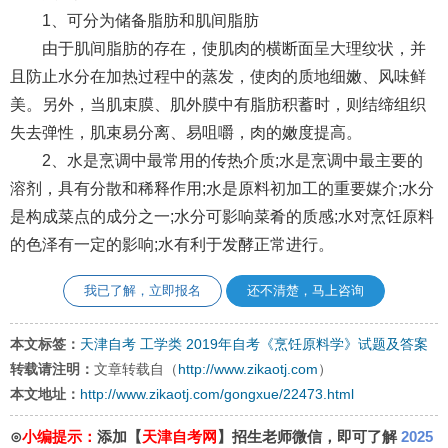
1、可分为储备脂肪和肌间脂肪
由于肌间脂肪的存在，使肌肉的横断面呈大理纹状，并
且防止水分在加热过程中的蒸发，使肉的质地细嫩、风味鲜
美。另外，当肌束膜、肌外膜中有脂肪积蓄时，则结缔组织
失去弹性，肌束易分离、易咀嚼，肉的嫩度提高。
2、水是烹调中最常用的传热介质;水是烹调中最主要的
溶剂，具有分散和稀释作用;水是原料初加工的重要媒介;水分
是构成菜点的成分之一;水分可影响菜肴的质感;水对烹饪原料
的色泽有一定的影响;水有利于发酵正常进行。
我已了解，立即报名
还不清楚，马上咨询
本文标签：
天津自考
工学类
2019年自考《烹饪原料学》试题及答案
转载请注明：
文章转载自（
http://www.zikaotj.com
）
本文地址：
http://www.zikaotj.com/gongxue/22473.html
⊙
小编提示：
添加【
天津自考网
】招生老师微信，即可了解
2025