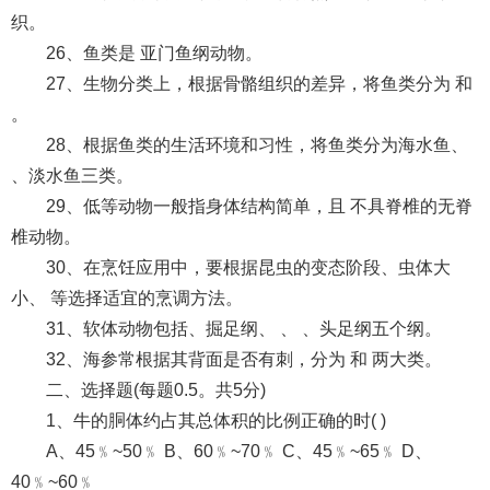
织。
26、鱼类是 亚门鱼纲动物。
27、生物分类上，根据骨骼组织的差异，将鱼类分为 和
。
28、根据鱼类的生活环境和习性，将鱼类分为海水鱼、
、淡水鱼三类。
29、低等动物一般指身体结构简单，且 不具脊椎的无脊
椎动物。
30、在烹饪应用中，要根据昆虫的变态阶段、虫体大
小、 等选择适宜的烹调方法。
31、软体动物包括、掘足纲、 、 、头足纲五个纲。
32、海参常根据其背面是否有刺，分为 和 两大类。
二、选择题(每题0.5。共5分)
1、牛的胴体约占其总体积的比例正确的时( )
A、45﹪~50﹪ B、60﹪~70﹪ C、45﹪~65﹪ D、
40﹪~60﹪