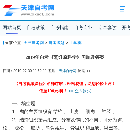
网站首页
自考政策
自考指南
自考专业
专本套读
开
当前位置:
天津自考网
>
自考试题
>
工学类
2019年自考《烹饪原料学》习题及答案
日期：2019-07-30 11:59:11 整理：
天津自考网
浏览（
）
《自考视频课程》名师讲解，轻松易懂，助您轻松上岸！
低至199元/科！
>> 立即购买
一、填空题
1、肉的主要组织有 结缔 、 上皮 、 肌肉 、 神经 。
2、结缔组织按其组成、分布及作用的不同，可分为 疏
松 、 疏松 、 脂肪 、软骨组织、 骨组织 和血液、淋巴等。