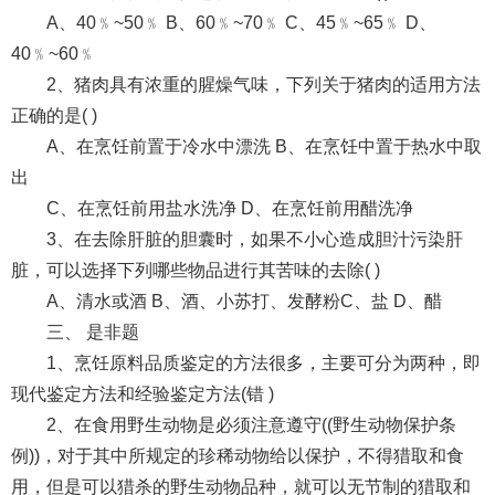
A、40﹪~50﹪ B、60﹪~70﹪ C、45﹪~65﹪ D、
40﹪~60﹪
2、猪肉具有浓重的腥燥气味，下列关于猪肉的适用方法
正确的是( )
A、在烹饪前置于冷水中漂洗 B、在烹饪中置于热水中取
出
C、在烹饪前用盐水洗净 D、在烹饪前用醋洗净
3、在去除肝脏的胆囊时，如果不小心造成胆汁污染肝
脏，可以选择下列哪些物品进行其苦味的去除( )
A、清水或酒 B、酒、小苏打、发酵粉C、盐 D、醋
三、 是非题
1、烹饪原料品质鉴定的方法很多，主要可分为两种，即
现代鉴定方法和经验鉴定方法(错 )
2、在食用野生动物是必须注意遵守((野生动物保护条
例))，对于其中所规定的珍稀动物给以保护，不得猎取和食
用，但是可以猎杀的野生动物品种，就可以无节制的猎取和