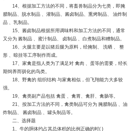
14、根据加工方法的不同，将畜兽制品分为七类，即腌
腊制品、脱水制品 、灌制品、酱卤制品、熏烤制品、 油炸制
品 、乳制品。
15、酱卤制品根据所用调味料和加工方法的不同，通常
又分为 酱制品 、蜜汁制品、 卤制品 、白煮制品和糟制品。
16、火腿主要是以猪后腿为原料，经腌制、 洗晒 、 整
形 、晾挂等工序制作而成。
17、家禽是指人类为了满足对 禽肉 、蛋等的需要，经长
期饲养而驯化的鸟类。
18、野禽的 组织结构 与家禽相似，但飞翔能力大多较
强。
19、禽类副产品包括 禽蛋 、禽胃、禽肝、禽肠等。
21、按加工方法的不同，禽类制品可分为 腌腊制品 、油
炸制品、 酱卤制品 、罐头制品等。
二、选择题
1、牛的胴体约占其总体积的比例正确的时( )