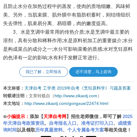
且防止水分在加热过程中的蒸发，使肉的质地细嫩、风味鲜
美。另外，当肌束膜、肌外膜中有脂肪积蓄时，则结缔组织
失去弹性，肌束易分离、易咀嚼，肉的嫩度提高。
3、水是烹调中最常用的传热介质;水是烹调中最主要的
溶剂，具有分散和稀释作用;水是原料初加工的重要媒介;水分
是构成菜点的成分之一;水分可影响菜肴的质感;水对烹饪原料
的色泽有一定的影响;水有利于发酵正常进行。
我已了解，立即报名
还不清楚，马上咨询
本文标签：
天津自考
工学类
2019年自考《烹饪原料学》习题及答案
转载请注明：
文章转载自（
http://www.zikaotj.com
）
本文地址：
http://www.zikaotj.com/gongxue/22474.html
⊙
小编提示：
添加【
天津自考网
】招生老师微信，即可了解
2025
年天津自考政策资讯
、
自考报名入口
、
准考证打印入口
、
成绩查
询时间
以及领取
历年真题资料
、
个人专属备考方案
等相关信息！