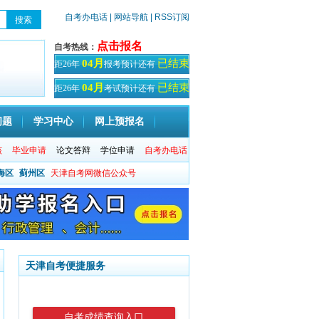
自考办电话
| 网站导航
| RSS订阅
点击报名
自考热线：
已结束
04月
距26年
报考预计还有
天！
已结束
04月
距26年
考试预计还有
天
问题
学习中心
网上预报名
核
毕业申请
论文答辩
学位申请
自考办电话
海区
蓟州区
天津自考网微信公众号
天津自考便捷服务
自考成绩查询入口