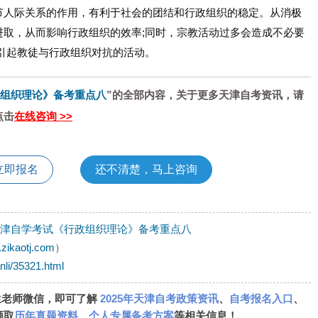
节人际关系的作用，有利于社会的团结和行政组织的稳定。从消极
进取，从而影响行政组织的效率;同时，宗教活动过多会造成不必要
引起教徒与行政组织对抗的活动。
政组织理论》备考重点八
”的全部内容，关于更多天津自考资讯，请
点击
在线咨询 >>
立即报名
还不清楚，马上咨询
年天津自学考试《行政组织理论》备考重点八
.zikaotj.com
）
nli/35321.html
生老师微信，即可了解
2025年天津自考政策资讯
、
自考报名入口
、
领取
历年真题资料
、
个人专属备考方案
等相关信息！