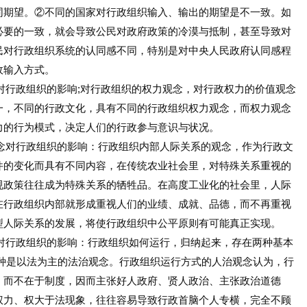
同期望。②不同的国家对行政组织输入、输出的期望是不一致。如
必要的一致，就会导致公民对政府政策的冷漠与抵制，甚至导致对
民对行政组织系统的认同感不同，特别是对中央人民政府认同感程
政输入方式。
对行政组织的影响;对行政组织的权力观念，对行政权力的价值观念
一，不同的行政文化，具有不同的行政组织权力观念，而权力观念
力的行为模式，决定人们的行政参与意识与状况。
念对行政组织的影响：行政组织内部人际关系的观念，作为行政文
件的变化而具有不同内容，在传统农业社会里，对特殊关系重视的
规政策往往成为特殊关系的牺牲品。在高度工业化的社会里，人际
在行政组织内部就形成重视人们的业绩、成就、品德，而不再重视
型人际关系的发展，将使行政组织中公平原则有可能真正实现。
对行政组织的影响：行政组织如何运行，归纳起来，存在两种基本
一种是以法为主的法治观念。行政组织运行方式的人治观念认为，行
，而不在于制度，因而主张好人政府、贤人政治、主张政治道德
权力、权大于法现象，往往容易导致行政首脑个人专横，完全不顾