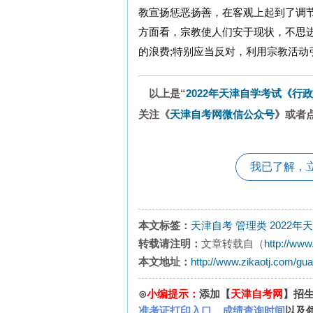
教宣扬惩恶扬善，在客观上起到了调
方面看，宗教使人们安于现状，不思
的浪费;特别应当反对，利用宗教活动
以上是“
2022年天津自学考试《行
关注《
天津自考网微信公众号
》或者
我已了解，
本文标签：
天津自考
管理类
2022
转载请注明：
文章转载自（
http://www
本文地址：
http://www.zikaotj.com/gua
⊙
小编提示：
添加【
天津自考网
】招
准考证打印入口
、
成绩查询时间
以及