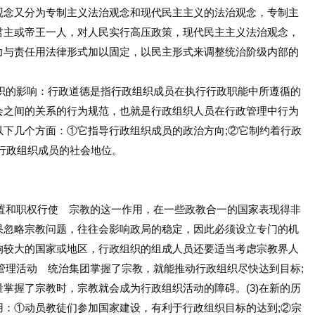
观念又分为专制主义法治观念和现代民主主义的法治观念，专制主
君主或帝王一人，对人民实行高压政策，现代民主主义法治观念，
力与责任用法律形式加以固定，以民主形式来调整统治阶级内部的
织的影响：行政道德是指行政组织成员在执行行政职能中所遵循的
会之间的关系的行为规范，也就是行政组织人员在行政管理中行为
以下几个方面：①它指导行政组织成员的政治方向;②它制约着行政
行政组织成员的社会地位。
置和职权行使 宗教的这一作用，在一些政教合一的国家表现得非
果忽略宗教问题，往往会影响政局的稳定，因此必须设立专门的机
响较大的国家或地区，行政组织的组成人员还要适当考虑宗教界人
的管理活动 统治集团掌握了宗教，就能推动行政组织尽快达到目标;
掌握了宗教时，宗教就会成为行政组织活动的障碍。(3)在新的历
用：①动员教徒们参加国家建设，有利于行政组织目标的达到;②宗