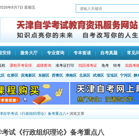
2026年8月7日 星期五
程安排
服务大厅
专业查询
专本套读
自考真题
常见
流程
课程开考安排
成绩查询
准考证打印
找回准考证
免考
转考
实践考
北区
红桥区
滨海新区
东丽区
西青区
津南区
北辰区
武清区
宝坻区
宁河区
静
年天津自学考试《行政组织理论》备考重点八
> 浏览文章
自学考试《行政组织理论》备考重点八