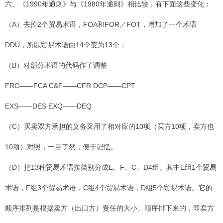
六、《1990年通则》与《1980年通则》相比较，有下面这些变化：
（A）去掉2个贸易术语，FOA和FOR／FOT，增加了一个术语
DDU，所以贸易术语由14个变为13个；
（B）对部分术语的代码作了调整
FRC——FCA C&F——CFR DCP——CPT
EXS——DES EXQ——DEQ
（C）买卖双方承担的义务采用了相对应的10项（买方10项，卖方也
10项）对照，一目了然，便于记忆。
（D）把13种贸易术语按类别分成E、F、C、D4组。其中E组1个贸易
术语，F组3个贸易术语，C组4个贸易术语，D组5个贸易术语。它的
顺序排列是根据卖方（出口方）责任的大小、顺序排下来的，即卖方