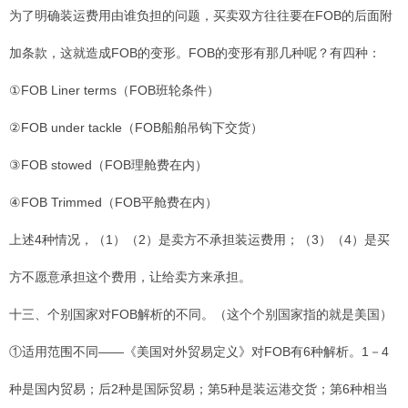
为了明确装运费用由谁负担的问题，买卖双方往往要在FOB的后面附
加条款，这就造成FOB的变形。FOB的变形有那几种呢？有四种：
①FOB Liner terms（FOB班轮条件）
②FOB under tackle（FOB船舶吊钩下交货）
③FOB stowed（FOB理舱费在内）
④FOB Trimmed（FOB平舱费在内）
上述4种情况，（1）（2）是卖方不承担装运费用；（3）（4）是买
方不愿意承担这个费用，让给卖方来承担。
十三、个别国家对FOB解析的不同。（这个个别国家指的就是美国）
①适用范围不同——《美国对外贸易定义》对FOB有6种解析。1－4
种是国内贸易；后2种是国际贸易；第5种是装运港交货；第6种相当