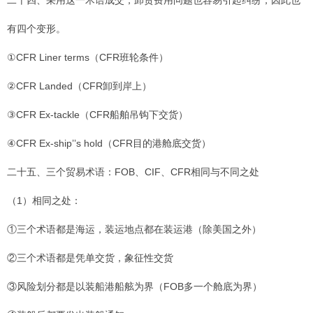
二十四、采用这一术语成交，卸货费用问题也容易引起纠纷，因此也
有四个变形。
①CFR Liner terms（CFR班轮条件）
②CFR Landed（CFR卸到岸上）
③CFR Ex-tackle（CFR船舶吊钩下交货）
④CFR Ex-ship’’s hold（CFR目的港舱底交货）
二十五、三个贸易术语：FOB、CIF、CFR相同与不同之处
（1）相同之处：
①三个术语都是海运，装运地点都在装运港（除美国之外）
②三个术语都是凭单交货，象征性交货
③风险划分都是以装船港船舷为界（FOB多一个舱底为界）