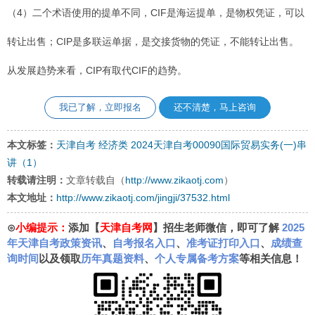
（4）二个术语使用的提单不同，CIF是海运提单，是物权凭证，可以
转让出售；CIP是多联运单据，是交接货物的凭证，不能转让出售。
从发展趋势来看，CIP有取代CIF的趋势。
我已了解，立即报名
还不清楚，马上咨询
本文标签：
天津自考
经济类
2024天津自考00090国际贸易实务(一)串
讲（1）
转载请注明：
文章转载自（
http://www.zikaotj.com
）
本文地址：
http://www.zikaotj.com/jingji/37532.html
⊙
小编提示：
添加【
天津自考网
】招生老师微信，即可了解
2025
年天津自考政策资讯
、
自考报名入口
、
准考证打印入口
、
成绩查
询时间
以及领取
历年真题资料
、
个人专属备考方案
等相关信息！