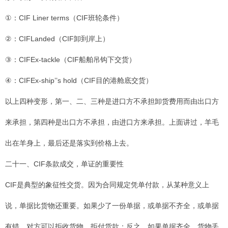
①：CIF Liner terms（CIF班轮条件）
②：CIFLanded（CIF卸到岸上）
③：CIFEx-tackle（CIF船舶吊钩下交货）
④：CIFEx-ship’’s hold（CIF目的港舱底交货）
以上四种变形，第一、二、三种是进口方不承担卸货费用而由出口方
来承担，第四种是出口方不承担，由进口方来承担。上面讲过，羊毛
出在羊身上，最后还是落实到价格上去。
二十一、CIF条款成交，单证的重要性
CIF是典型的象征性交货。因为合同规定凭单付款，从某种意义上
说，单据比货物还重要。如果少了一份单据，或单据不齐全，或单据
有错，对方可以拒收货物，拒付货款；反之，如果单据齐全，货物丢