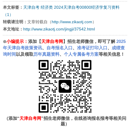
本文标签：
天津自考
经济类
2024天津自考00800经济学复习资料
（1）
转载请注明：
文章转载自（
http://www.zikaotj.com
）
本文地址：
http://www.zikaotj.com/jingji/37542.html
⊙
小编提示：
添加【
天津自考网
】招生老师微信，即可了解
2025
年天津自考政策资讯
、
自考报名入口
、
准考证打印入口
、
成绩查
询时间
以及领取
历年真题资料
、
个人专属备考方案
等相关信息！
（添加“
天津自考网
”招生老师微信，在线咨询报名报考等相关问
题）