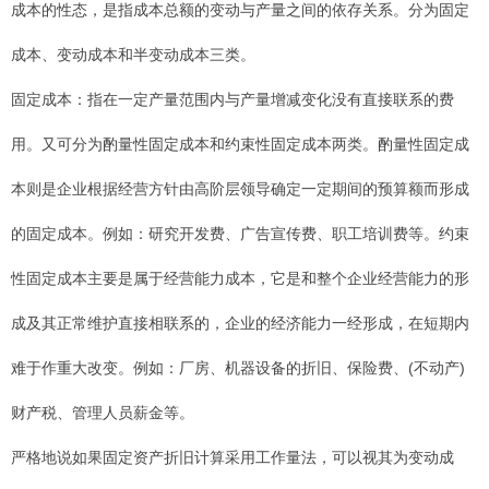
成本的性态，是指成本总额的变动与产量之间的依存关系。分为固定
成本、变动成本和半变动成本三类。
固定成本：指在一定产量范围内与产量增减变化没有直接联系的费
用。又可分为酌量性固定成本和约束性固定成本两类。酌量性固定成
本则是企业根据经营方针由高阶层领导确定一定期间的预算额而形成
的固定成本。例如：研究开发费、广告宣传费、职工培训费等。约束
性固定成本主要是属于经营能力成本，它是和整个企业经营能力的形
成及其正常维护直接相联系的，企业的经济能力一经形成，在短期内
难于作重大改变。例如：厂房、机器设备的折旧、保险费、(不动产)
财产税、管理人员薪金等。
严格地说如果固定资产折旧计算采用工作量法，可以视其为变动成