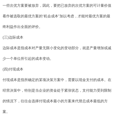
一些次优方案要被放弃，因此，要把已放弃的次优方案的可计量价值
看作被选取的最优方案的“机会成本”加以考虑，才能对最优方案的最
终利益作出全面的评价。
(三)边际成本
边际成本是指成本对产量无限小变化的变动部分，就是产量增加或减
少一个单位所引起的成本变动。
(四)付现成本
付现成本是指所确定的某项决策方案中，需要以现金支付的成本。在
经营决策中，特别是当企业的资金处于紧张状态，支付能力受到限制
的情况下，往往会选择付现成本最小的方案来代替总成本最低的方
案。