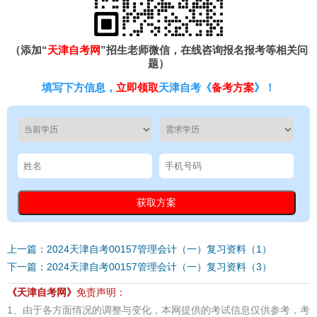
（添加“
天津自考网
”招生老师微信，在线咨询报名报考等相关问
题）
填写下方信息，
立即领取
天津自考《
备考方案
》！
上一篇：2024天津自考00157管理会计（一）复习资料（1）
下一篇：2024天津自考00157管理会计（一）复习资料（3）
《天津自考网》
免责声明：
1、由于各方面情况的调整与变化，本网提供的考试信息仅供参考，考