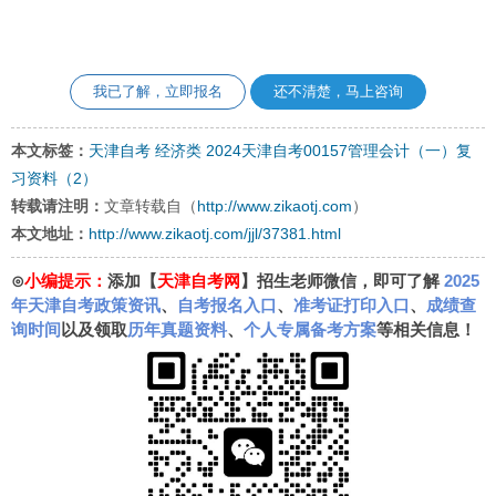
我已了解，立即报名
还不清楚，马上咨询
本文标签：
天津自考
经济类
2024天津自考00157管理会计（一）复
习资料（2）
转载请注明：
文章转载自（
http://www.zikaotj.com
）
本文地址：
http://www.zikaotj.com/jjl/37381.html
⊙
小编提示：
添加【
天津自考网
】招生老师微信，即可了解
2025
年天津自考政策资讯
、
自考报名入口
、
准考证打印入口
、
成绩查
询时间
以及领取
历年真题资料
、
个人专属备考方案
等相关信息！