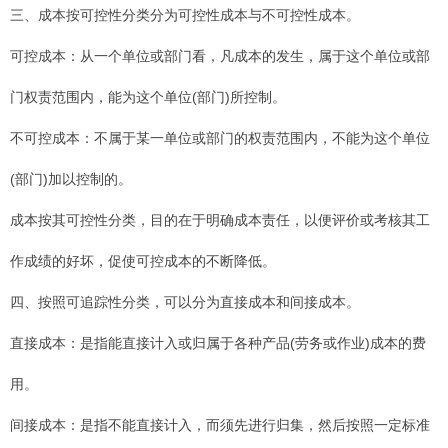
三、成本按可控性分类分为可控性成本与不可控性成本。
可控成本：从一个单位或部门看，凡成本的发生，属于这个单位或部
门权责范围内，能为这个单位(部门)所控制。
不可控成本：不属于某一单位或部门的权责范围内，不能为这个单位
(部门)加以控制的。
成本按其可控性分类，目的在于明确成本责任，以便评价或考核其工
作成绩的好坏，促使可控成本的不断降低。
四、按照可追踪性分类，可以分为直接成本和间接成本。
直接成本：是指能直接计入或归属于各种产品(劳务或作业)成本的费
用。
间接成本：是指不能直接计入，而须先进行归集，然后按照一定标准