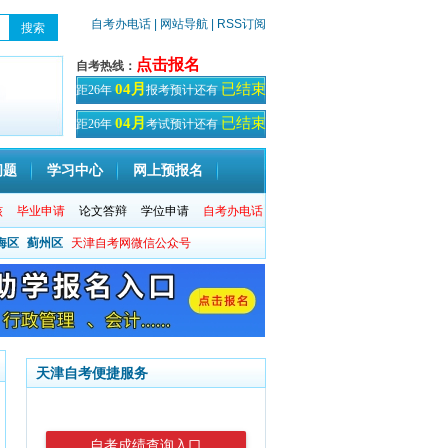
自考办电话
| 网站导航
| RSS订阅
点击报名
自考热线：
已结束
04月
距26年
报考预计还有
天！
已结束
04月
距26年
考试预计还有
天
问题
学习中心
网上预报名
核
毕业申请
论文答辩
学位申请
自考办电话
海区
蓟州区
天津自考网微信公众号
天津自考便捷服务
自考成绩查询入口