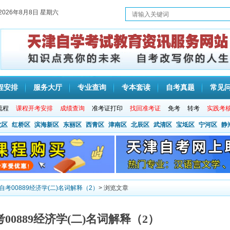
2026年8月8日 星期六
程安排
服务大厅
专业查询
专本套读
自考真题
常见
流程
课程开考安排
成绩查询
准考证打印
找回准考证
免考
转考
实践考
北区
红桥区
滨海新区
东丽区
西青区
津南区
北辰区
武清区
宝坻区
宁河区
静
津自考00889经济学(二)名词解释（2）
> 浏览文章
考00889经济学(二)名词解释（2）