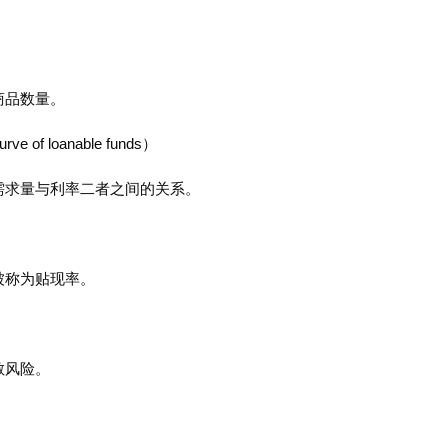
商品数量。
f loanable funds）
需求量与利率二者之间的关系。
被称为贴现率。
散风险。