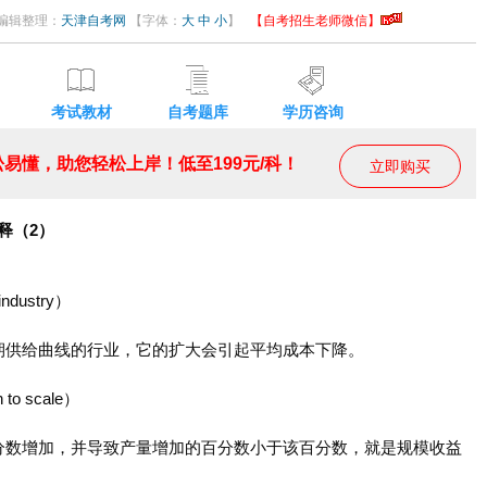
17 编辑整理：
天津自考网
【字体：
大
中
小
】
【自考招生老师微信】
考试教材
自考题库
学历咨询
易懂，助您轻松上岸！低至199元/科！
立即购买
解释（2）
ndustry）
期供给曲线的行业，它的扩大会引起平均成本下降。
to scale）
分数增加，并导致产量增加的百分数小于该百分数，就是规模收益