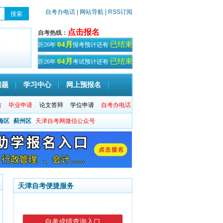
自考办电话
| 网站导航
| RSS订阅
点击报名
自考热线：
已结束
04月
距26年
报考预计还有
天！
已结束
04月
距26年
考试预计还有
天
问题
学习中心
网上预报名
核
毕业申请
论文答辩
学位申请
自考办电话
海区
蓟州区
天津自考网微信公众号
天津自考便捷服务
自考成绩查询入口