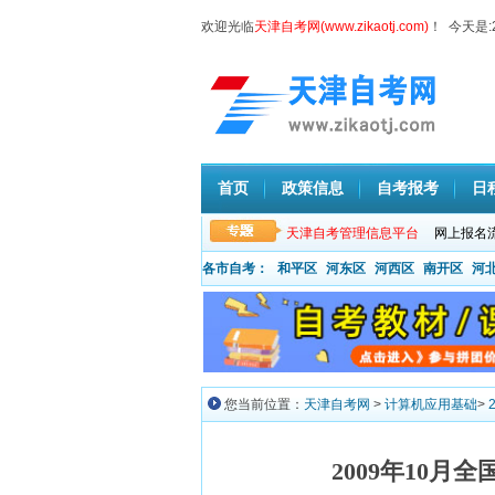
欢迎光临
天津自考网(www.zikaotj.com)
！ 今天是:
首页
政策信息
自考报考
日
天津自考管理信息平台
网上报名
各市自考：
和平区
河东区
河西区
南开区
河
您当前位置：
天津自考网
>
计算机应用基础
>
2009年10