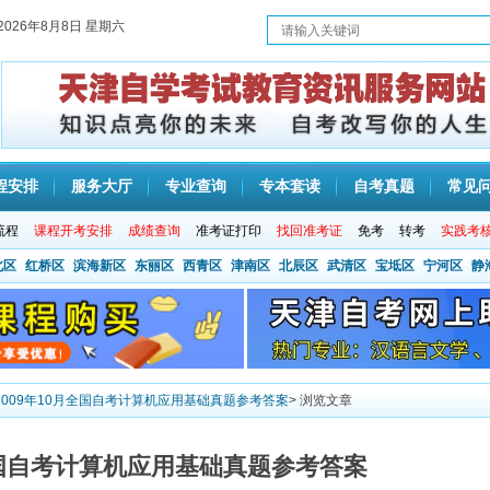
2026年8月8日 星期六
程安排
服务大厅
专业查询
专本套读
自考真题
常见
流程
课程开考安排
成绩查询
准考证打印
找回准考证
免考
转考
实践考
北区
红桥区
滨海新区
东丽区
西青区
津南区
北辰区
武清区
宝坻区
宁河区
静
2009年10月全国自考计算机应用基础真题参考答案
> 浏览文章
月全国自考计算机应用基础真题参考答案