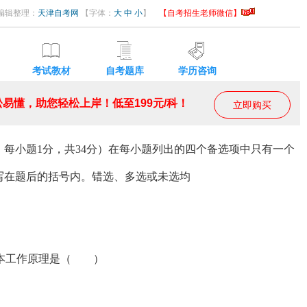
3 编辑整理：
天津自考网
【字体：
大
中
小
】
【自考招生老师微信】
考试教材
自考题库
学历咨询
易懂，助您轻松上岸！低至199元/科！
立即购买
，每小题1分，共34分）在每小题列出的四个备选项中只有一个
写在题后的括号内。错选、多选或未选均
机的基本工作原理是（ ）