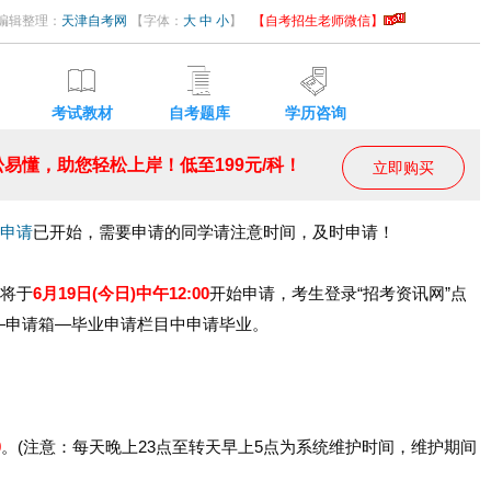
50 编辑整理：
天津自考网
【字体：
大
中
小
】
【自考招生老师微信】
考试教材
自考题库
学历咨询
易懂，助您轻松上岸！低至199元/科！
立即购买
申请
已开始，需要申请的同学请注意时间，及时申请！
理将于
6月19日(今日)中午12:00
开始申请，考生登录“招考资讯网”点
—申请箱—毕业申请栏目中申请毕业。
0
。(注意：每天晚上23点至转天早上5点为系统维护时间，维护期间