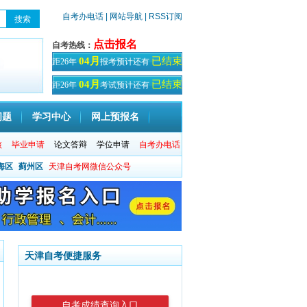
自考办电话
| 网站导航
| RSS订阅
点击报名
自考热线：
已结束
04月
距26年
报考预计还有
天！
已结束
04月
距26年
考试预计还有
天
问题
学习中心
网上预报名
核
毕业申请
论文答辩
学位申请
自考办电话
海区
蓟州区
天津自考网微信公众号
天津自考便捷服务
自考成绩查询入口