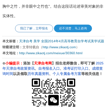
胸中之竹，并非眼中之竹也”。结合这段话论述审美对象的非
实体性。
我已了解，立即报名
还不清楚，马上咨询
本文标签：
天津自考
美学
全国2014年4月高等教育自学考试美学试题
转载请注明：
文章转载自（
http://www.zikaotj.com
）
本文地址：
http://www.zikaotj.com/meixue/30360.html
⊙
小编提示：
添加【
天津自考网
】招生老师微信，即可了解
2025
年天津自考政策资讯
、
自考报名入口
、
准考证打印入口
、
成绩查
询时间
以及领取
历年真题资料
、
个人专属备考方案
等相关信息！