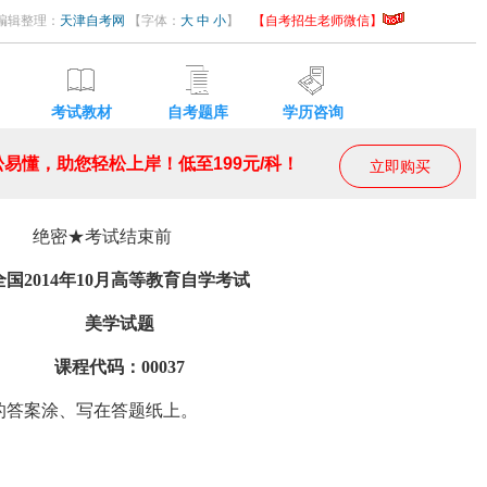
5 编辑整理：
天津自考网
【字体：
大
中
小
】
【自考招生老师微信】
考试教材
自考题库
学历咨询
易懂，助您轻松上岸！低至199元/科！
立即购买
绝密★考试结束前
2014年10月高等教育自学考试
美学试题
课程代码：00037
答案涂、写在答题纸上。