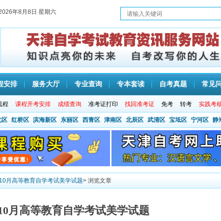
2026年8月8日 星期六
程安排
服务大厅
专业查询
专本套读
自考真题
常见
流程
课程开考安排
成绩查询
准考证打印
找回准考证
免考
转考
实践考
北区
红桥区
滨海新区
东丽区
西青区
津南区
北辰区
武清区
宝坻区
宁河区
静
年10月高等教育自学考试美学试题
> 浏览文章
年10月高等教育自学考试美学试题