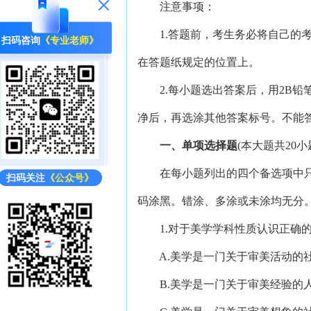
注意事项：
1.答题前，考生务必将自己的考
扫码咨询
《专业老师》
在答题纸规定的位置上。
2.每小题选出答案后，用2B铅
净后，再选涂其他答案标号。不能
一、单项选择题
(本大题共20小
在每小题列出的四个备选项中只有
扫码关注
《公众号》
码涂黑。错涂、多涂或未涂均无分
1.对于美学学科性质认识正确
A.美学是一门关于审美活动的
B.美学是一门关于审美经验的