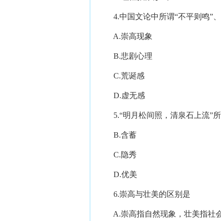
4.中国文论中所谓“不平则鸣”、
A.崇高现象
B.悲剧心理
C.荒诞感
D.虚无感
5.“明月松间照，清泉石上流”所
B.含蓄
C.隐秀
D.优美
6.崇高与壮美的区别是
A.崇高指自然现象，壮美指社