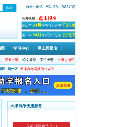
自考办电话
| 网站导航
| RSS订阅
点击报名
自考热线：
已结束
04月
距26年
报考预计还有
天！
已结束
04月
距26年
考试预计还有
天
问题
学习中心
网上预报名
核
毕业申请
论文答辩
学位申请
自考办电话
海区
蓟州区
天津自考网微信公众号
天津自考便捷服务
自考成绩查询入口