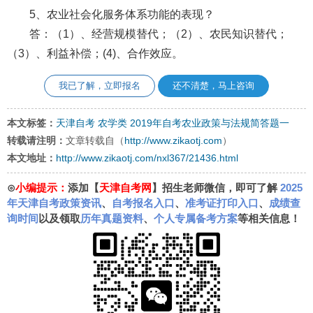
5、农业社会化服务体系功能的表现？
答：（1）、经营规模替代；（2）、农民知识替代；
（3）、利益补偿；(4)、合作效应。
我已了解，立即报名
还不清楚，马上咨询
本文标签：
天津自考
农学类
2019年自考农业政策与法规简答题一
转载请注明：
文章转载自（
http://www.zikaotj.com
）
本文地址：
http://www.zikaotj.com/nxl367/21436.html
⊙
小编提示：
添加【
天津自考网
】招生老师微信，即可了解
2025
年天津自考政策资讯
、
自考报名入口
、
准考证打印入口
、
成绩查
询时间
以及领取
历年真题资料
、
个人专属备考方案
等相关信息！