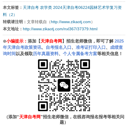
本文标签：
天津自考
农学类
2024天津自考06224园林艺术学复习资
料（2）
转载请注明：
文章转载自（
http://www.zikaotj.com
）
本文地址：
http://www.zikaotj.com/nxl367/37379.html
⊙
小编提示：
添加【
天津自考网
】招生老师微信，即可了解
2025
年天津自考政策资讯
、
自考报名入口
、
准考证打印入口
、
成绩查
询时间
以及领取
历年真题资料
、
个人专属备考方案
等相关信息！
（添加“
天津自考网
”招生老师微信，在线咨询报名报考等相关问
题）