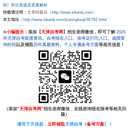
辑》部分真题及答案解析
转载请注明：
文章转载自（
http://www.zikaotj.com
）
本文地址：
http://www.zikaotj.com/putongluoji/35792.html
⊙
小编提示：
添加【
天津自考网
】招生老师微信，即可了解
2025
年天津自考政策资讯
、
自考报名入口
、
准考证打印入口
、
成绩查
询时间
以及领取
历年真题资料
、
个人专属备考方案
等相关信息！
（添加“
天津自考网
”招生老师微信，在线咨询报名报考等相关问
题）
填写下方信息，
立即领取
天津自考《
备考方案
》！