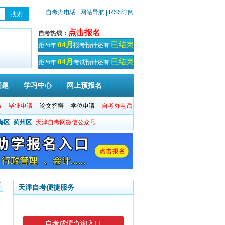
自考办电话
| 网站导航
| RSS订阅
点击报名
自考热线：
已结束
04月
距26年
报考预计还有
天！
已结束
04月
距26年
考试预计还有
天
问题
学习中心
网上预报名
核
毕业申请
论文答辩
学位申请
自考办电话
海区
蓟州区
天津自考网微信公众号
文
天津自考便捷服务
自考成绩查询入口