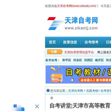
欢迎光临
天津自考网(www.zikaotj.com)
！ 今天是:
首页
政策信息
自考报考
日
天津自考管理信息平台
网上报名
各市自考：
和平区
河东区
河西区
南开区
河
您当前位置：
天津自考网
>
实践考核
>
自考讲
章
自考讲堂|天津市高等教