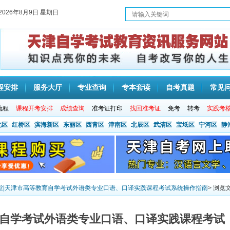
2026年8月9日 星期日
程安排
服务大厅
专业查询
专本套读
自考真题
常见
流程
课程开考安排
成绩查询
准考证打印
找回准考证
免考
转考
实践考
北区
红桥区
滨海新区
东丽区
西青区
津南区
北辰区
武清区
宝坻区
宁河区
静
堂|天津市高等教育自学考试外语类专业口语、口译实践课程考试系统操作指南
> 浏览
育自学考试外语类专业口语、口译实践课程考试