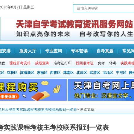
2026年8月7日 星期五
程安排
服务大厅
专业查询
专本套读
自考真题
常见
流程
课程开考安排
成绩查询
准考证打印
找回准考证
免考
转考
实践考
北区
红桥区
滨海新区
东丽区
西青区
津南区
北辰区
武清区
宝坻区
宁河区
静
3年4月天津自考实践课程考核主考校联系报到一览表
> 浏览文章
津自考实践课程考核主考校联系报到一览表