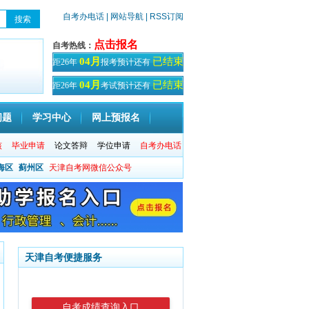
自考办电话
| 网站导航
| RSS订阅
点击报名
自考热线：
已结束
04月
距26年
报考预计还有
天！
已结束
04月
距26年
考试预计还有
天
问题
学习中心
网上预报名
核
毕业申请
论文答辩
学位申请
自考办电话
海区
蓟州区
天津自考网微信公众号
天津自考便捷服务
自考成绩查询入口