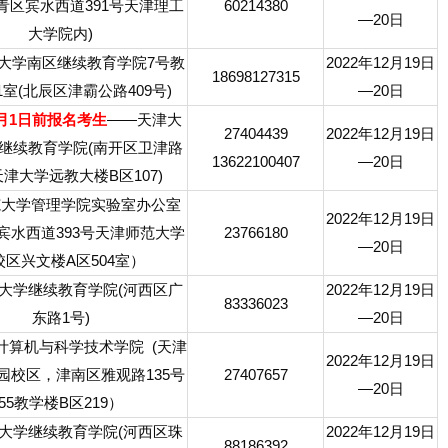
(西青区宾水西道391号天津理工
60214380
—20日
大学院内)
大学南区继续教育学院7号教
2022年12月19日
18698127315
1室(北辰区津霸公路409号)
—20日
1月1日前报名考生
——天津大
27404439
2022年12月19日
继续教育学院(南开区卫津路
13622100407
—20日
天津大学远教大楼B区107)
范大学管理学院实验室办公室
2022年12月19日
宾水西道393号天津师范大学
23766180
—20日
校区兴文楼A区504室）
大学继续教育学院(河西区广
2022年12月19日
83336023
东路1号)
—20日
计算机与科学技术学院 (天津
2022年12月19日
园校区，津南区雅观路135号
27407657
—20日
55教学楼B区219）
大学继续教育学院(河西区珠
2022年12月19日
88186392