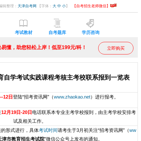
23 编辑整理：
天津自考网
【字体：
大
中
小
】
【自考招生老师微信】
考试教材
自考题库
学历咨询
易懂，助您轻松上岸！低至199元/科！
立即购买
等教育自学考试实践课程考核主考校联系报到一览表
—12日
登陆“招考资讯网”（
www.zhaokao.net
）进行报考。
在
12月19日-20日
电话联系本专业主考学校报到，由主考学校安排考
试及相关工作。
核的形式进行，具体
考试时间
请考生于3月初关注“招考资讯网”（
ww
天津市教育招生考试院
”微信公众号上发布的通知。