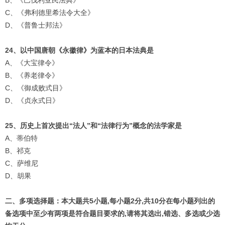
B、《巴伐利亚民法典》
C、《弗利德里希法令大全》
D、《普鲁士邦法》
24、以中国唐朝《永徽律》为蓝本的日本法典是
A、《大宝律令》
B、《养老律令》
C、《御成败式目》
D、《贞永式日》
25、历史上首次提出“法人”和“法律行为”概念的法学家是
A、蒂伯特
B、祁克
C、萨维尼
D、胡果
二、多项选择题：本大题共5小题,每小题2分,共10分在每小题列出的
备选项中至少有两项是符合题目要求的,请将其选出,错选、多选或少选