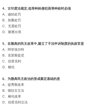
4、古印度法规定,低等种姓侵犯高等种姓时必须
A、减轻处罚
B、加重处罚
C、无需处罚
D、驱逐出境
5、在雅典的民主改革中,建立了不法申诉制度的执政官是
A、阿菲埃尔特
B、克里斯提尼
C、伯里克利
D、梭伦
6、为雅典民主政治的形成奠定基础的是
A、提秀斯改革
B、德拉古立法
C、梭伦改革
D、伯里克利立法