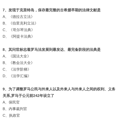
7、发现于克里特岛，保存最完整的古希腊早期的法律文献是
A、《德拉古立法》
B、《伯里克利立法》
C、《哥尔琴法典》
D、《阿提卡法典》
8、其问世标志着罗马法发展到最发达、最完备阶段的法典是
A、《国法大全》
B、《教会法大全》
C、《法学阶梯》
D、《法学汇编》
9、为了调整罗马公民与外来人以及外来人与外来人之间的权利、义务
关系,罗马于公元前242年设立了
A、保民官
B、内事裁判官
C、执政官