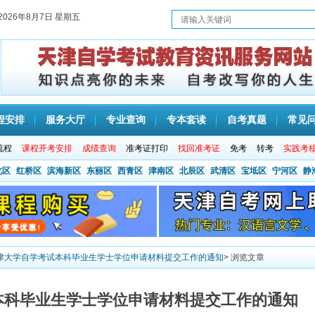
2026年8月7日 星期五
程安排
服务大厅
专业查询
专本套读
自考真题
常见
流程
课程开考安排
成绩查询
准考证打印
找回准考证
免考
转考
实践考
北区
红桥区
滨海新区
东丽区
西青区
津南区
北辰区
武清区
宝坻区
宁河区
静
津大学自学考试本科毕业生学士学位申请材料提交工作的通知
> 浏览文章
本科毕业生学士学位申请材料提交工作的通知