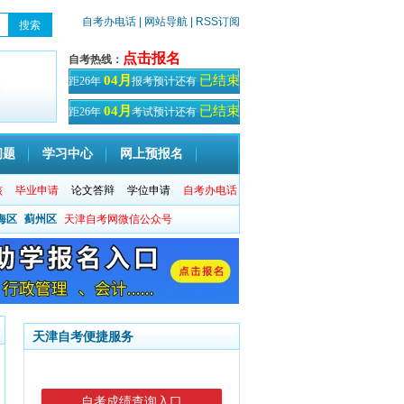
自考办电话
| 网站导航
| RSS订阅
点击报名
自考热线：
已结束
04月
距26年
报考预计还有
天！
已结束
04月
距26年
考试预计还有
天
问题
学习中心
网上预报名
核
毕业申请
论文答辩
学位申请
自考办电话
海区
蓟州区
天津自考网微信公众号
天津自考便捷服务
自考成绩查询入口