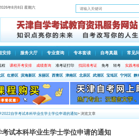
2026年8月8日 星期六
程安排
服务大厅
专业查询
专本套读
自考真题
常见
流程
课程开考安排
成绩查询
准考证打印
找回准考证
免考
转考
实践考
北区
红桥区
滨海新区
东丽区
西青区
津南区
北辰区
武清区
宝坻区
宁河区
静
学2022自学考试本科毕业生学士学位申请的通知
> 浏览文章
自学考试本科毕业生学士学位申请的通知