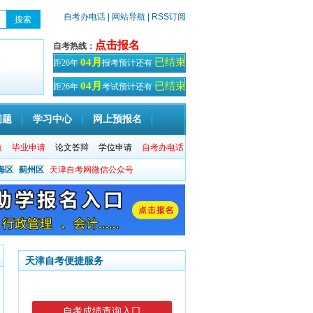
自考办电话
| 网站导航
| RSS订阅
点击报名
自考热线：
已结束
04月
距26年
报考预计还有
天！
已结束
04月
距26年
考试预计还有
天
问题
学习中心
网上预报名
核
毕业申请
论文答辩
学位申请
自考办电话
海区
蓟州区
天津自考网微信公众号
天津自考便捷服务
自考成绩查询入口